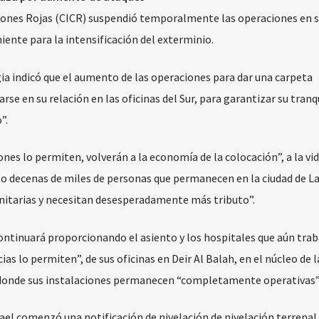
ciones Rojas (CICR) suspendió temporalmente las operaciones en 
ente para la intensificación del exterminio.
gia indicó que el aumento de las operaciones para dar una carpeta
e en su relación en las oficinas del Sur, para garantizar su tranqu
”.
nes lo permiten, volverán a la economía de la colocación”, a la vi
o decenas de miles de personas que permanecen en la ciudad de L
nitarias y necesitan desesperadamente más tributo”.
ontinuará proporcionando el asiento y los hospitales que aún trab
ias lo permiten”, de sus oficinas en Deir Al Balah, en el núcleo de l
h, donde sus instalaciones permanecen “completamente operativas”
rael comenzó una notificación de nivelación de nivelación terrenal