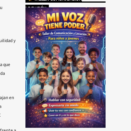
su
LOCUCIÓN
ilidad y
da que
ada
ajan en
a
.
 frente a