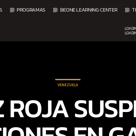
S
PROGRAMAS
BEONE LEARNING CENTER
T
LOADI
LOADI
CURRENT SHOW
BALADAS ROMÁNTICAS
4:00 AM
6:00 AM
VENEZUELA
 ROJA SUS
IONES EN G