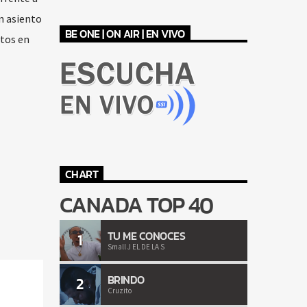
n asiento
BE ONE | ON AIR | EN VIVO
rtos en
CHART
CANADA TOP 40
TU ME CONOCES
1
Small J EL DE LA S
BRINDO
2
Cruzito