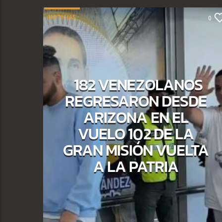
NOTICIAS
0
182 VENEZOLANOS
REGRESARON DESDE
ARIZONA EN EL
VUELO 102 DE LA
GRAN MISIÓN VUELTA
A LA PATRIA