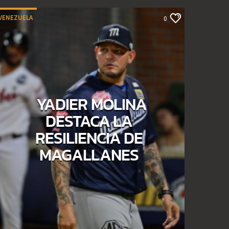
VENEZUELA
0
YADIER MOLINA
DESTACA LA
RESILIENCIA DE
MAGALLANES