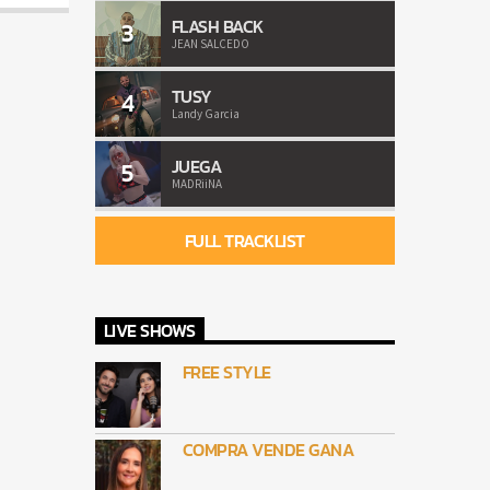
FLASH BACK
3
JEAN SALCEDO
TUSY
4
Landy Garcia
JUEGA
5
MADRiiNA
FULL TRACKLIST
LIVE SHOWS
FREE STYLE
COMPRA VENDE GANA