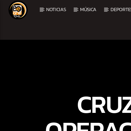
NOTICIAS
MÚSICA
DEPORTE
CURRENT TRACK
TITLE
ARTIST
CRUZ
OPERAC