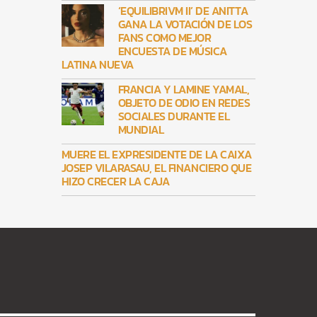
‘EQUILIBRIVM II’ DE ANITTA
GANA LA VOTACIÓN DE LOS
FANS COMO MEJOR
ENCUESTA DE MÚSICA
LATINA NUEVA
FRANCIA Y LAMINE YAMAL,
OBJETO DE ODIO EN REDES
SOCIALES DURANTE EL
MUNDIAL
MUERE EL EXPRESIDENTE DE LA CAIXA
JOSEP VILARASAU, EL FINANCIERO QUE
HIZO CRECER LA CAJA