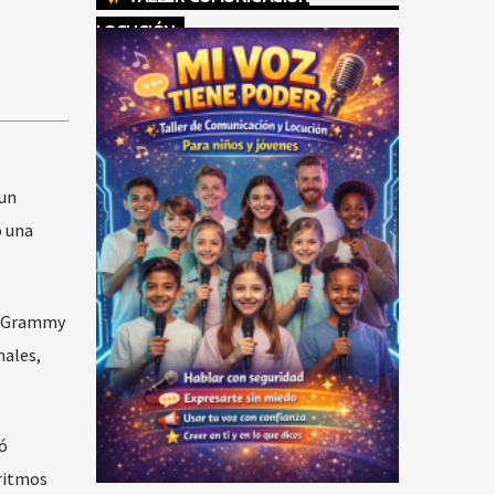
LOCUCIÓN
 un
o una
al Grammy
ales,
ó
 ritmos