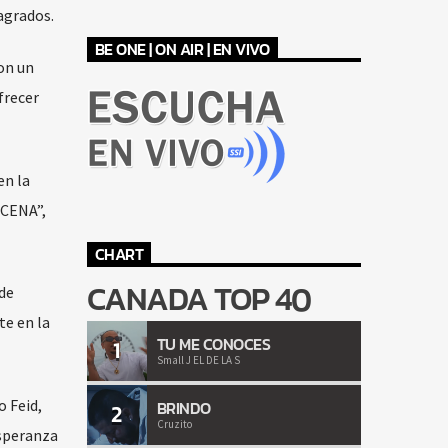
agrados.
BE ONE | ON AIR | EN VIVO
on un
frecer
en la
ACENA”,
CHART
CANADA TOP 40
de
te en la
TU ME CONOCES
1
Small J EL DE LA S
 Feid,
BRINDO
2
Cruzito
esperanza