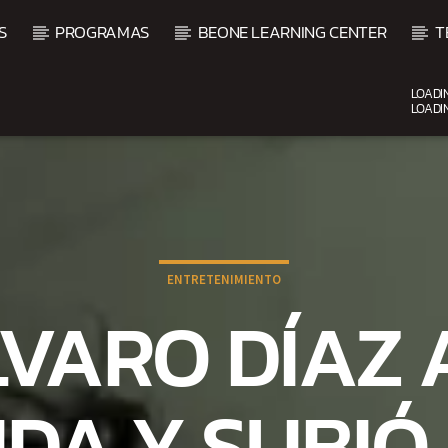
S
PROGRAMAS
BEONE LEARNING CENTER
T
LOADI
LOADI
CURRENT SHOW
VIBRAS TROPICALES
2:00 AM
4:00 AM
ENTRETENIMIENTO
VARO DÍAZ
DA Y SUBIÓ