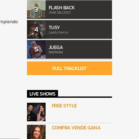
FLASH BACK
3
JEAN SALCEDO
rompiendo
TUSY
4
Landy Garcia
JUEGA
5
MADRiiNA
FULL TRACKLIST
LIVE SHOWS
FREE STYLE
COMPRA VENDE GANA