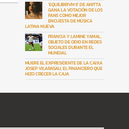
‘EQUILIBRIVM II’ DE ANITTA
GANA LA VOTACIÓN DE LOS
FANS COMO MEJOR
ENCUESTA DE MÚSICA
LATINA NUEVA
FRANCIA Y LAMINE YAMAL,
OBJETO DE ODIO EN REDES
SOCIALES DURANTE EL
MUNDIAL
MUERE EL EXPRESIDENTE DE LA CAIXA
JOSEP VILARASAU, EL FINANCIERO QUE
HIZO CRECER LA CAJA