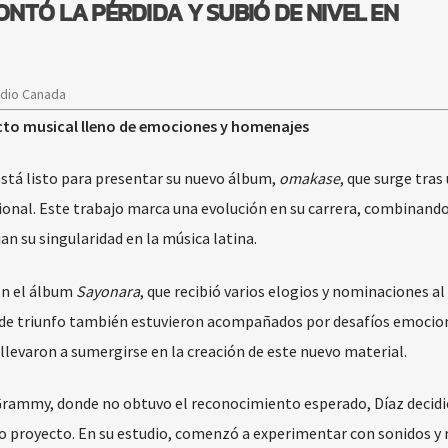
NTÓ LA PÉRDIDA Y SUBIÓ DE NIVEL EN
adio Canada
cto musical lleno de emociones y homenajes
está listo para presentar su nuevo álbum,
omakase
, que surge tras
sional. Este trabajo marca una evolución en su carrera, combinand
jan su singularidad en la música latina.
on el álbum
Sayonara
, que recibió varios elogios y nominaciones 
de triunfo también estuvieron acompañados por desafíos emocion
llevaron a sumergirse en la creación de este nuevo material.
 Grammy, donde no obtuvo el reconocimiento esperado, Díaz decidi
o proyecto. En su estudio, comenzó a experimentar con sonidos y