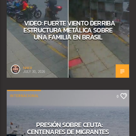
VIDEO: FUERTE VIENTO DERRIBA
ESTRUCTURA METÁLICA SOBRE
UNA FAMILIA EN BRASIL
rasco
JULY 30, 2026
INTERNACIONAL
0
PRESIÓN SOBRE CEUTA:
CENTENARES DE MIGRANTES