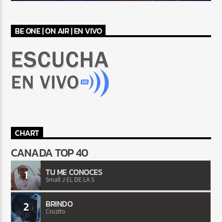
BE ONE | ON AIR | EN VIVO
CHART
CANADA TOP 40
TU ME CONOCES
1
Small J EL DE LA S
BRINDO
2
Cruzito