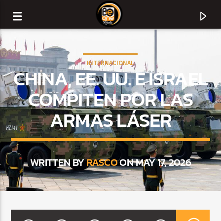
INTERNACIONAL
CHINA, EE. UU. E ISRAEL
COMPITEN POR LAS
ARMAS LÁSER
WRITTEN BY
RASCO
ON MAY 17, 2026
CURRENT TRACK
TITLE
ARTIST