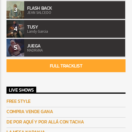
FLASH BACK
3
JEAN SALCEDO
TUSY
4
Landy Garcia
JUEGA
5
MADRiiNA
FULL TRACKLIST
LIVE SHOWS
FREE STYLE
COMPRA VENDE GANA
DE POR AQUÍ Y POR ALLÁ CON TACHA