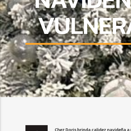
VULNER
Chez Doris brinda calidez navideña a