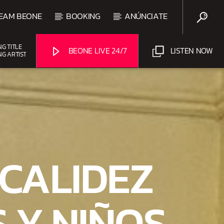
EAM BEONE
BOOKING
ANÚNCIATE
NG TITLE
BEONE LIVE 24/7
LISTEN NOW
NG ARTIST
Beone Radio
 CALIDEZ
 Y NIÑOS