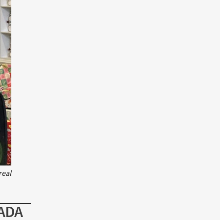
real
ADA