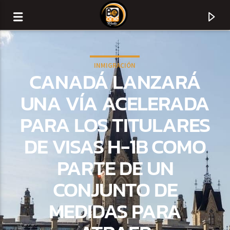
INMIGRACIÓN
CANADÁ LANZARÁ
UNA VÍA ACELERADA
PARA LOS TITULARES
DE VISAS H-1B COMO
PARTE DE UN
CONJUNTO DE
CURRENT TRACK
MEDIDAS PARA
TITLE
ARTIST