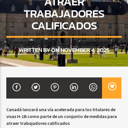
ATRAER
TRABAJADORES
CALIFICADOS
CURRENT SHOW
BALADAS Y VALLENATO
2:00 PM
5:00 PM
WRITTEN BY ON NOVEMBER 4, 2025
Beone Radio
Canadá lanzará una vía acelerada para los titulares de
visas H-1B como parte de un conjunto de medidas para
atraer trabajadores calificados