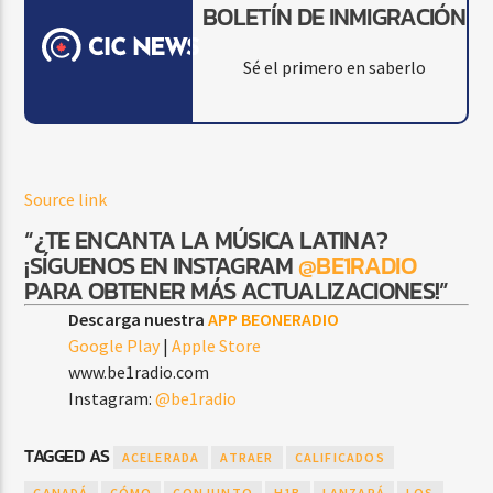
BOLETÍN DE INMIGRACIÓN
Sé el primero en saberlo
Source link
“¿TE ENCANTA LA MÚSICA LATINA?
¡SÍGUENOS EN INSTAGRAM
@BE1RADIO
PARA OBTENER MÁS ACTUALIZACIONES!”
Descarga nuestra
APP BEONERADIO
Google Play
|
Apple Store
www.be1radio.com
Instagram:
@be1radio
TAGGED AS
ACELERADA
ATRAER
CALIFICADOS
CANADÁ
CÓMO
CONJUNTO
H1B
LANZARÁ
LOS