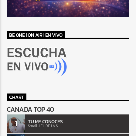
BE ONE | ON AIR | EN VIVO
CHART
CANADA TOP 40
TU ME CONOCES
1
Small J EL DE LA S