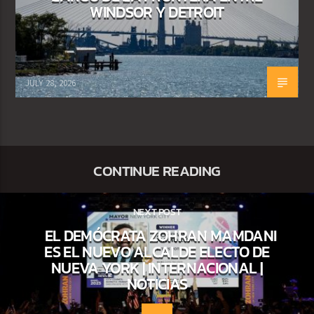
WINDSOR Y DETROIT
JULY 28, 2026
CONTINUE READING
NEXT POST
EL DEMÓCRATA ZOHRAN MAMDANI
ES EL NUEVO ALCALDE ELECTO DE
NUEVA YORK | INTERNACIONAL |
NOTICIAS