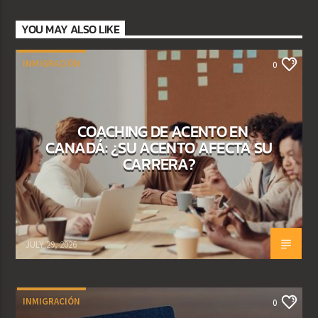
YOU MAY ALSO LIKE
INMIGRACIÓN
0
COACHING DE ACENTO EN
CANADÁ: ¿SU ACENTO AFECTA SU
CARRERA?
JULY 29, 2026
INMIGRACIÓN
0