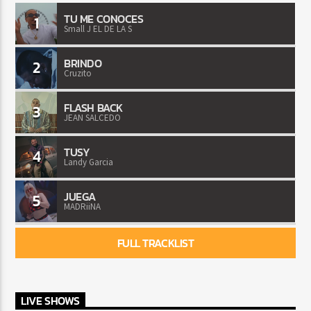
TU ME CONOCES
1
Small J EL DE LA S
BRINDO
2
Cruzito
FLASH BACK
3
JEAN SALCEDO
TUSY
4
Landy Garcia
JUEGA
5
MADRiiNA
FULL TRACKLIST
LIVE SHOWS