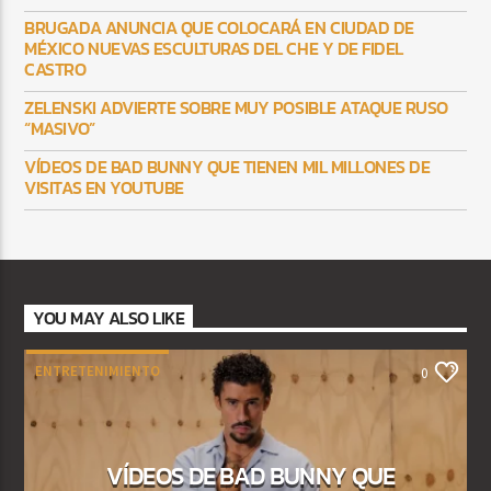
BRUGADA ANUNCIA QUE COLOCARÁ EN CIUDAD DE
MÉXICO NUEVAS ESCULTURAS DEL CHE Y DE FIDEL
CASTRO
ZELENSKI ADVIERTE SOBRE MUY POSIBLE ATAQUE RUSO
“MASIVO”
VÍDEOS DE BAD BUNNY QUE TIENEN MIL MILLONES DE
VISITAS EN YOUTUBE
YOU MAY ALSO LIKE
ENTRETENIMIENTO
0
VÍDEOS DE BAD BUNNY QUE