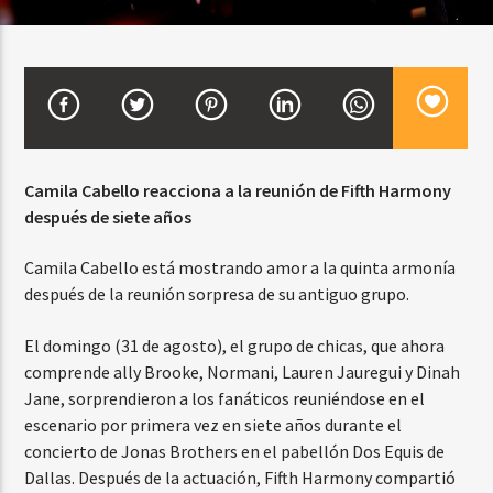
CURRENT SHOW
BALADAS Y VALLENATO
2:00 PM
5:00 PM
Camila Cabello reacciona a la reunión de Fifth Harmony
después de siete años
Camila Cabello está mostrando amor a la quinta armonía
Beone Radio
después de la reunión sorpresa de su antiguo grupo.
El domingo (31 de agosto), el grupo de chicas, que ahora
comprende ally Brooke, Normani, Lauren Jauregui y Dinah
Jane, sorprendieron a los fanáticos reuniéndose en el
escenario por primera vez en siete años durante el
concierto de Jonas Brothers en el pabellón Dos Equis de
Dallas. Después de la actuación, Fifth Harmony compartió