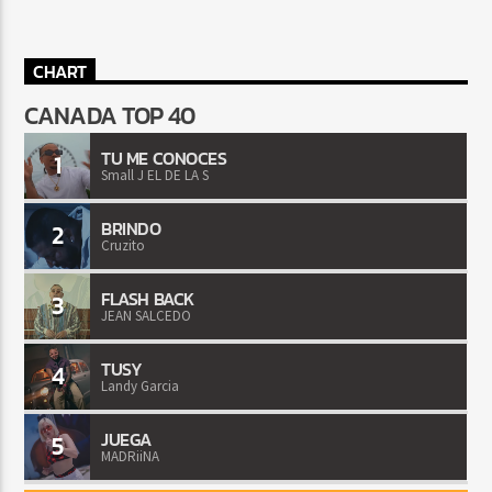
CHART
CANADA TOP 40
TU ME CONOCES
1
Small J EL DE LA S
BRINDO
2
Cruzito
FLASH BACK
3
JEAN SALCEDO
TUSY
4
Landy Garcia
JUEGA
5
MADRiiNA