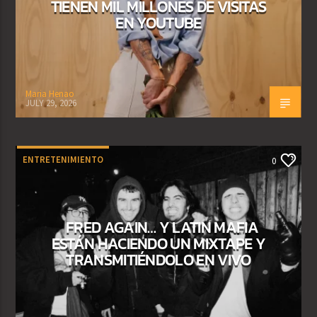
TIENEN MIL MILLONES DE VISITAS
EN YOUTUBE
Maria Henao
JULY 29, 2026
ENTRETENIMIENTO
0
FRED AGAIN… Y LATIN MAFIA
ESTÁN HACIENDO UN MIXTAPE Y
TRANSMITIÉNDOLO EN VIVO