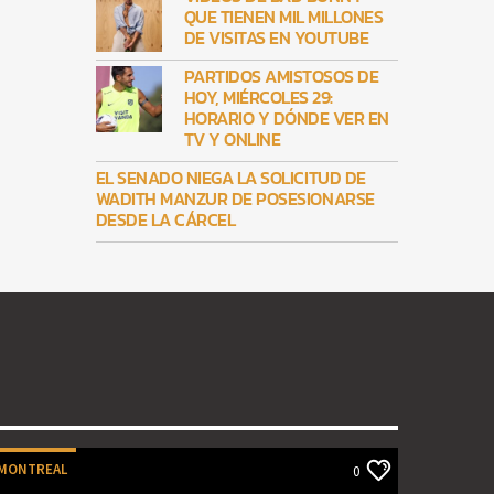
QUE TIENEN MIL MILLONES
DE VISITAS EN YOUTUBE
PARTIDOS AMISTOSOS DE
HOY, MIÉRCOLES 29:
HORARIO Y DÓNDE VER EN
TV Y ONLINE
EL SENADO NIEGA LA SOLICITUD DE
WADITH MANZUR DE POSESIONARSE
DESDE LA CÁRCEL
MONTREAL
0