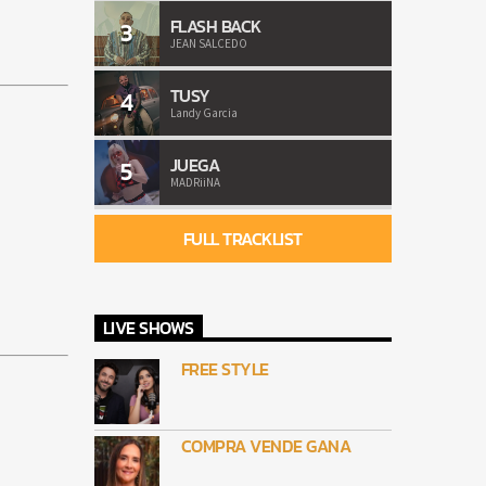
FLASH BACK
3
JEAN SALCEDO
TUSY
4
Landy Garcia
JUEGA
5
MADRiiNA
FULL TRACKLIST
LIVE SHOWS
FREE STYLE
COMPRA VENDE GANA