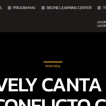
S
PROGRAMAS
BEONE LEARNING CENTER
T
LOADI
LOADI
CURRENT SHOW
FIESTA DJ MIX
9:00 PM
12:00 AM
MONTREAL
VELY CANTA
 CONFLICTO 