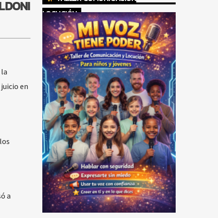
ALDONI
LOCUCIÓN
 la
juicio en
los
só a