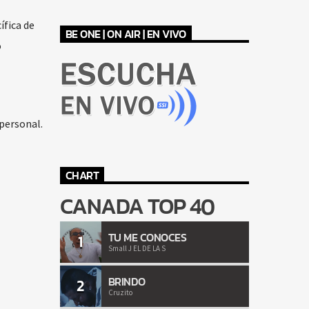
ífica de
BE ONE | ON AIR | EN VIVO
o
 personal.
CHART
CANADA TOP 40
TU ME CONOCES
1
Small J EL DE LA S
BRINDO
2
Cruzito