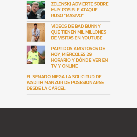
ZELENSKI ADVIERTE SOBRE
MUY POSIBLE ATAQUE
RUSO “MASIVO”
VÍDEOS DE BAD BUNNY
QUE TIENEN MIL MILLONES
DE VISITAS EN YOUTUBE
PARTIDOS AMISTOSOS DE
HOY, MIÉRCOLES 29:
HORARIO Y DÓNDE VER EN
TV Y ONLINE
EL SENADO NIEGA LA SOLICITUD DE
WADITH MANZUR DE POSESIONARSE
DESDE LA CÁRCEL