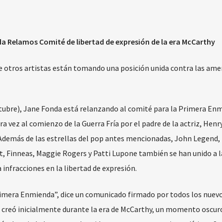
uda Relamos Comité de libertad de expresión de la era McCarthy
 de otros artistas están tomando una posición unida contra las am
tubre), Jane Fonda está relanzando al comité para la Primera En
a vez al comienzo de la Guerra Fría por el padre de la actriz, Henr
 Además de las estrellas del pop antes mencionadas, John Legend,
t, Finneas, Maggie Rogers y Patti Lupone también se han unido a l
 infracciones en la libertad de expresión.
rimera Enmienda”, dice un comunicado firmado por todos los nuev
 creó inicialmente durante la era de McCarthy, un momento oscur