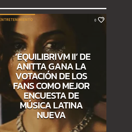
ENTRETENIMIENTO
0
‘EQUILIBRIVM II’ DE
ANITTA GANA LA
VOTACIÓN DE LOS
FANS COMO MEJOR
ENCUESTA DE
MÚSICA LATINA
NUEVA