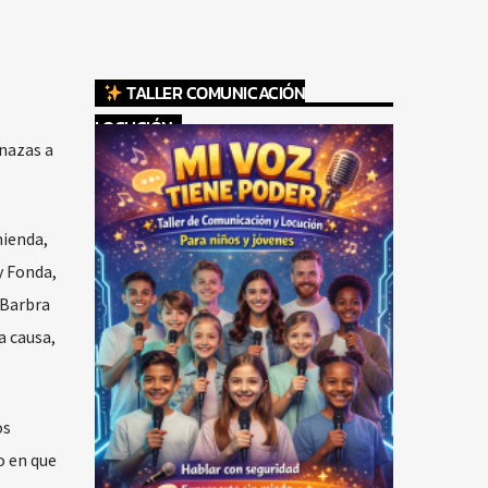
TALLER COMUNICACIÓN
LOCUCIÓN
enazas a
mienda,
y Fonda,
 Barbra
a causa,
os
o en que