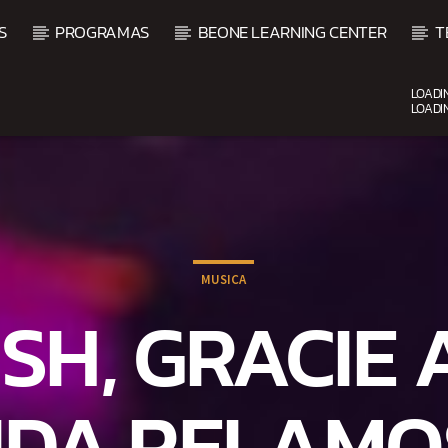
S
PROGRAMAS
BEONE LEARNING CENTER
T
LOADI
LOADI
CURRENT SHOW
FIESTA DJ MIX
9:00 PM
12:00 AM
MUSICA
LISH, GRACI
DA RELAMO