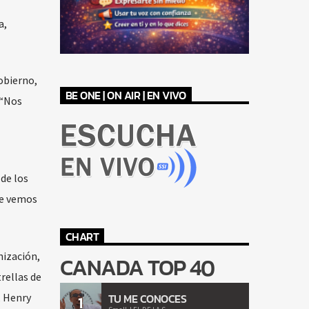
a,
obierno,
BE ONE | ON AIR | EN VIVO
 “Nos
de los
te vemos
CHART
nización,
CANADA TOP 40
rellas de
, Henry
TU ME CONOCES
1