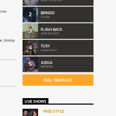
Small J EL DE LA S
erno
BRINDO
2
Cruzito
FLASH BACK
3
JEAN SALCEDO
de
Jimmy
TUSY
4
Landy Garcia
JUEGA
5
MADRiiNA
FULL TRACKLIST
LIVE SHOWS
FREE STYLE