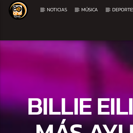
NOTICIAS
MÚSICA
DEPORTE
CURRENT TRACK
TITLE
ARTIST
BILLIE EI
MÁS AYU