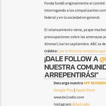
Fonda fundó originalmente el comité pa
interrogando a los simpatizantes comu
federal y en la sociedad en general.
El relanzamiento viene, ya que mucho
preocupaciones sobre las amenazas per
Kimmel Live!
en septiembre. ABC se 
Crédito:
Lee la historia completa aquí
¡DALE FOLLOW A
@
NUESTRA COMUNID
ARREPENTIRÁS!”
Descarga nuestra
APP BEONERA
Google Play
|
Apple Store
www.be1radio.com
Instagram:
@be1radio