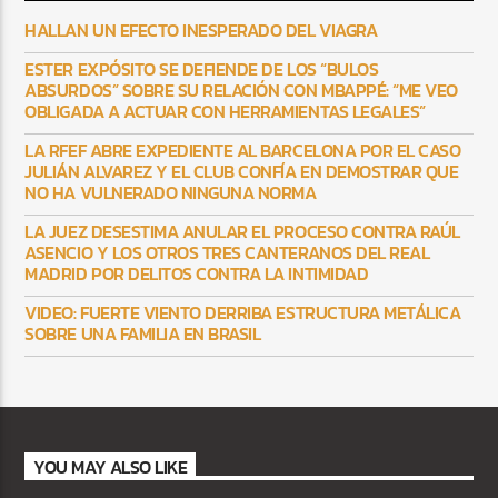
HALLAN UN EFECTO INESPERADO DEL VIAGRA
ESTER EXPÓSITO SE DEFIENDE DE LOS “BULOS
ABSURDOS” SOBRE SU RELACIÓN CON MBAPPÉ: “ME VEO
OBLIGADA A ACTUAR CON HERRAMIENTAS LEGALES”
LA RFEF ABRE EXPEDIENTE AL BARCELONA POR EL CASO
JULIÁN ALVAREZ Y EL CLUB CONFÍA EN DEMOSTRAR QUE
NO HA VULNERADO NINGUNA NORMA
LA JUEZ DESESTIMA ANULAR EL PROCESO CONTRA RAÚL
ASENCIO Y LOS OTROS TRES CANTERANOS DEL REAL
MADRID POR DELITOS CONTRA LA INTIMIDAD
VIDEO: FUERTE VIENTO DERRIBA ESTRUCTURA METÁLICA
SOBRE UNA FAMILIA EN BRASIL
YOU MAY ALSO LIKE