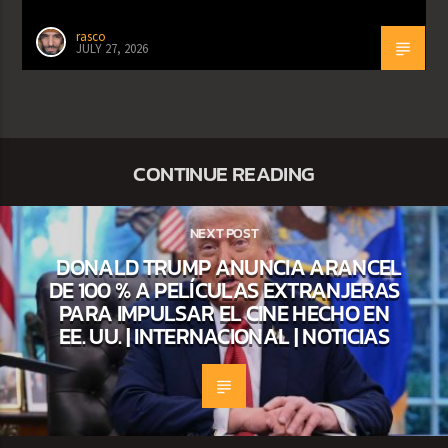
rasco
JULY 27, 2026
CONTINUE READING
NEXT POST
DONALD TRUMP ANUNCIA ARANCEL
DE 100 % A PELÍCULAS EXTRANJERAS
PARA IMPULSAR EL CINE HECHO EN
EE. UU. | INTERNACIONAL | NOTICIAS