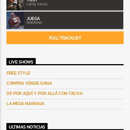
4
Landy Garcia
JUEGA
5
MADRiiNA
FULL TRACKLIST
LIVE SHOWS
FREE STYLE
COMPRA VENDE GANA
DE POR AQUÍ Y POR ALLÁ CON TACHA
LA MESA NARANJA
ULTIMAS NOTICIAS