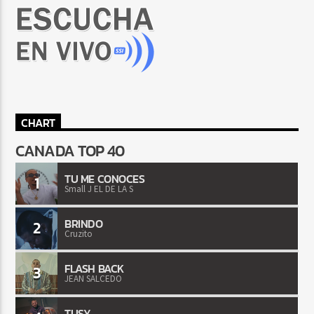
CHART
CANADA TOP 40
TU ME CONOCES
1
Small J EL DE LA S
BRINDO
2
Cruzito
FLASH BACK
3
JEAN SALCEDO
TUSY