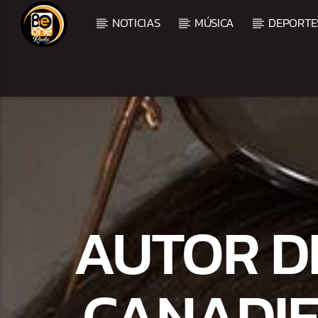
NOTICIAS
MÚSICA
DEPORTE
CURRENT TRACK
TITLE
ARTIST
AUTOR D
CANADIE