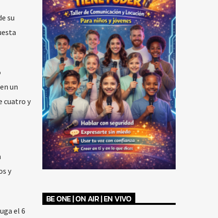
de su
uesta
o
 en un
e cuatro y
n
os y
BE ONE | ON AIR | EN VIVO
uga el 6