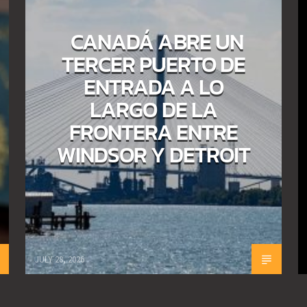
CANADÁ ABRE UN
TERCER PUERTO DE
ENTRADA A LO
LARGO DE LA
FRONTERA ENTRE
WINDSOR Y DETROIT
JULY 28, 2026