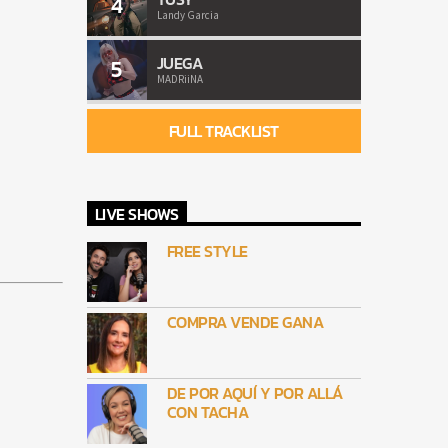
4
Landy Garcia
JUEGA
5
MADRiiNA
FULL TRACKLIST
LIVE SHOWS
FREE STYLE
COMPRA VENDE GANA
DE POR AQUÍ Y POR ALLÁ
CON TACHA