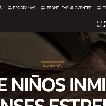
S
PROGRAMAS
BEONE LEARNING CENTER
T
LOADI
LOADI
CURRENT SHOW
UP
BEATS URBANOS
11:00 AM
1:00 PM
INMIGRACIÓN
E NIÑOS INM
NSES ESTRE