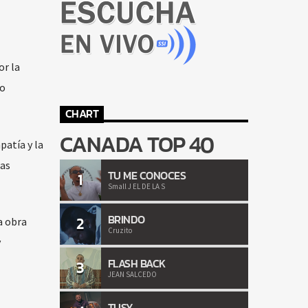
or la
do
CHART
CANADA TOP 40
patía y la
ias
TU ME CONOCES
1
Small J EL DE LA S
BRINDO
2
a obra
Cruzito
y
FLASH BACK
3
JEAN SALCEDO
TUSY