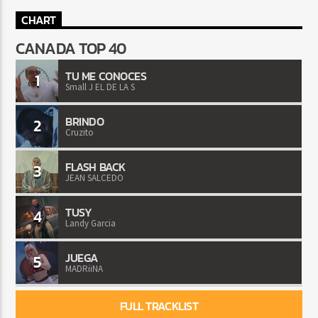
CHART
CANADA TOP 40
TU ME CONOCES
1
Small J EL DE LA S
BRINDO
2
Cruzito
FLASH BACK
3
JEAN SALCEDO
TUSY
4
Landy Garcia
JUEGA
5
MADRiiNA
FULL TRACKLIST