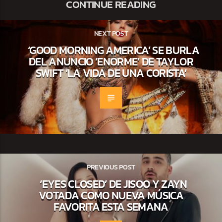
CONTINUE READING
NEXT POST
‘GOOD MORNING AMERICA’ SE BURLA
DEL ANUNCIO ‘ENORME’ DE TAYLOR
SWIFT ‘LA VIDA DE UNA CORISTA’
PREVIOUS POST
‘EYES CLOSED’ DE JISOO Y ZAYN
VOTADA COMO NUEVA MÚSICA
FAVORITA ESTA SEMANA