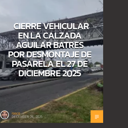
CIERRE VEHICULAR
EN LA CALZADA
AGUILAR BATRES
POR DESMONTAJE DE
PASARELA EL 27 DE
DICIEMBRE 2025
rasco
DECEMBER 26, 2025