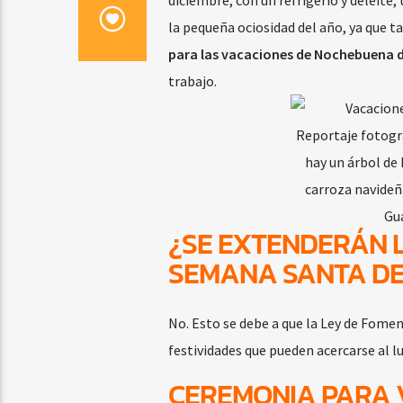
diciembre, con un refrigerio y deleite, 
la pequeña ociosidad del año, ya que t
para las vacaciones de Nochebuena d
trabajo.
Reportaje fotográ
hay un árbol de
carroza navideña
Gu
¿SE EXTENDERÁN 
SEMANA SANTA DE
No. Esto se debe a que la Ley de Fomen
festividades que pueden acercarse al lu
CEREMONIA PARA 