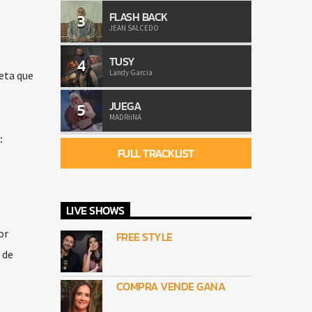
FLASH BACK
3
JEAN SALCEDO
TUSY
4
Landy Garcia
ueta que
JUEGA
5
MADRiiNA
:
FULL TRACKLIST
LIVE SHOWS
or
FREE STYLE
 de
COMPRA VENDE GANA