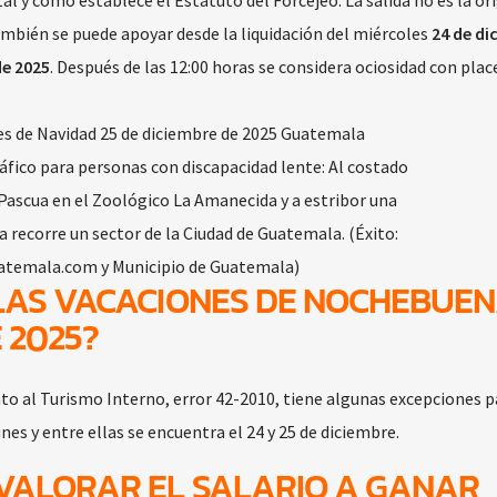
tal y como establece el Estatuto del Forcejeo. La salida no es la ori
ambién se puede apoyar desde la liquidación del miércoles
24 de di
e 2025
. Después de las 12:00 horas se considera ociosidad con place
fico para personas con discapacidad lente: Al costado
 Pascua en el Zoológico La Amanecida y a estribor una
 recorre un sector de la Ciudad de Guatemala. (Éxito:
atemala.com y Municipio de Guatemala)
LAS VACACIONES DE NOCHEBUEN
 2025?
to al Turismo Interno, error 42-2010, tiene algunas excepciones p
nes y entre ellas se encuentra el 24 y 25 de diciembre.
VALORAR EL SALARIO A GANAR