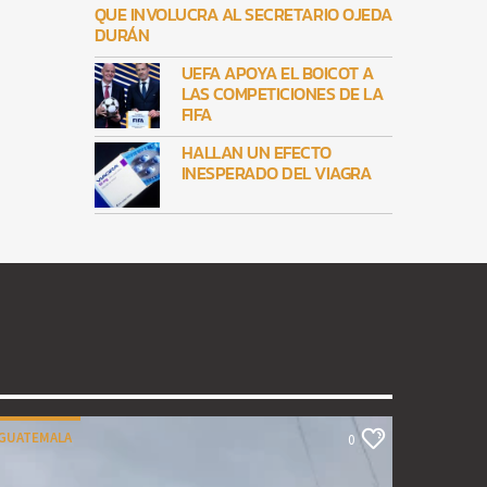
QUE INVOLUCRA AL SECRETARIO OJEDA
DURÁN
UEFA APOYA EL BOICOT A
LAS COMPETICIONES DE LA
FIFA
HALLAN UN EFECTO
INESPERADO DEL VIAGRA
GUATEMALA
0