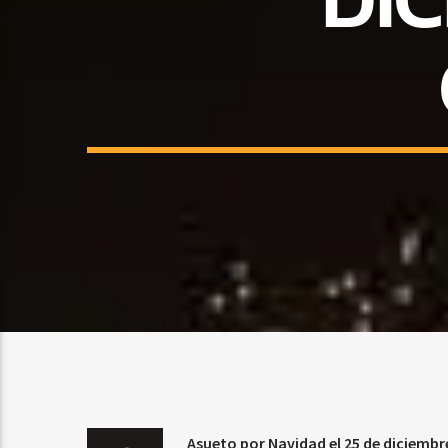
Asueto por Navidad el 25 de diciemb