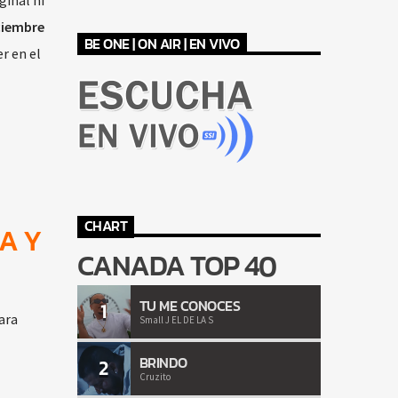
ginal ni
ciembre
BE ONE | ON AIR | EN VIVO
r en el
CHART
A Y
CANADA TOP 40
TU ME CONOCES
1
ara
Small J EL DE LA S
BRINDO
2
Cruzito