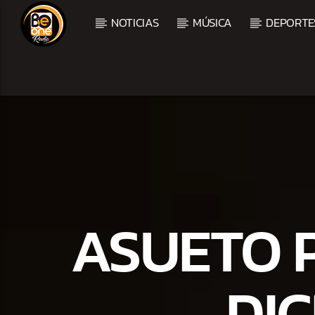
NOTICIAS
MÚSICA
DEPORTE
CURRENT TRACK
TITLE
ARTIST
CURRENT SHOW
BACHATA PARA EL CAM
ASUETO P
5:00 PM
7:00 PM
DIC