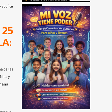
 aquí te
LOCUCIÓN
 25
LA:
a de las
iles y
mana