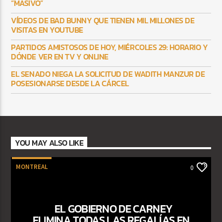
“MASIVO”
VÍDEOS DE BAD BUNNY QUE TIENEN MIL MILLONES DE
VISITAS EN YOUTUBE
PARTIDOS AMISTOSOS DE HOY, MIÉRCOLES 29: HORARIO Y
DÓNDE VER EN TV Y ONLINE
EL SENADO NIEGA LA SOLICITUD DE WADITH MANZUR DE
POSESIONARSE DESDE LA CÁRCEL
YOU MAY ALSO LIKE
MONTREAL
0
EL GOBIERNO DE CARNEY
ELIMINA TODAS LAS REGALÍAS EN