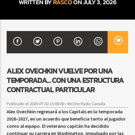
WRITTEN BY
RASCO
ON JULY 3, 2026
CURRENT SHOW
FIESTA DJ MIX
9:00 PM
12:00 AM
ALEX OVECHKIN VUELVE POR UNA
Beone Radio
TEMPORADA… CON UNA ESTRUCTURA
CONTRACTUAL PARTICULAR
Publicado el 2026-07-02 15:06:00 • BeOne Radio Canada
Alex Ovechkin regresará a los Capitals en la temporada
2026-2027, en un acuerdo que beneficia tanto al jugador
como al equipo. El veterano capitán ha decidido
continuar su carrera en Washington, impulsado por las