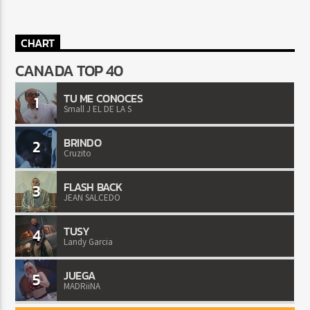
CHART
CANADA TOP 40
TU ME CONOCES
1
Small J EL DE LA S
BRINDO
2
Cruzito
FLASH BACK
3
JEAN SALCEDO
TUSY
4
Landy Garcia
JUEGA
5
MADRiiNA