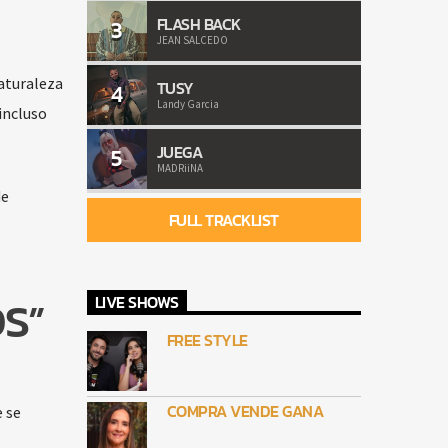
FLASH BACK
3
JEAN SALCEDO
naturaleza
TUSY
4
Landy Garcia
incluso
JUEGA
5
MADRiiNA
de
FULL TRACKLIST
S”
LIVE SHOWS
FREE STYLE
COMPRA VENDE GANA
e se