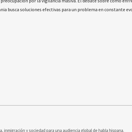
 preocupación por la vigilancia masiva. El debate sobre cómo enfr
nia busca soluciones efectivas para un problema en constante evo
ca, inmigración y sociedad para una audiencia global de habla hispana.