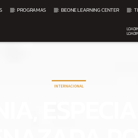
S
PROGRAMAS
BEONE LEARNING CENTER
T
LOADI
LOADI
CURRENT SHOW
SALSA MATUTINA
6:00 AM
9:00 AM
INTERNACIONAL
IA, ESPECI
NAZADA PO