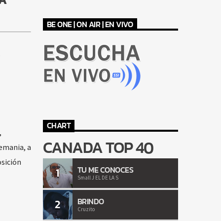
BE ONE | ON AIR | EN VIVO
o
CHART
,
CANADA TOP 40
lemania, a
osición
TU ME CONOCES
1
Small J EL DE LA S
BRINDO
2
Cruzito