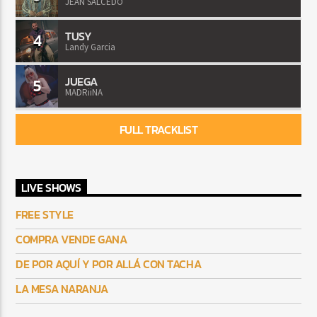
JEAN SALCEDO
TUSY
4
Landy Garcia
JUEGA
5
MADRiiNA
FULL TRACKLIST
LIVE SHOWS
FREE STYLE
COMPRA VENDE GANA
DE POR AQUÍ Y POR ALLÁ CON TACHA
LA MESA NARANJA