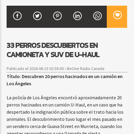
CURRENT SHOW
SALSA MATUTINA
6:00 AM
9:00 AM
33 PERROS DESCUBIERTOS EN
CAMIONETA Y SUV DE U-HAUL
Publicado el 2026-06-15 02:58:00 • BeOne Radio Canada
Beone Radio
Título: Descubren 20 perros hacinados en un camión en
Los Ángeles
La policía de Los Ángeles encontró aproximadamente 20
perros hacinados en un camión U-Haul, en un caso que ha
despertado la indignación pública sobre el trato hacia los
animales. El descubrimiento tuvo lugar el mes pasado en
un sendero cerca de Guava Street en Murrieta, cuando los
agentes respondieron a una llamada de alerta.