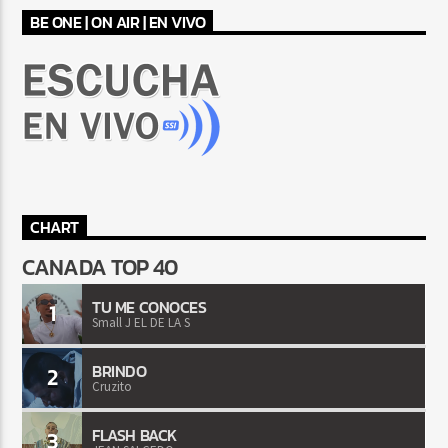
BE ONE | ON AIR | EN VIVO
CHART
CANADA TOP 40
TU ME CONOCES
1
Small J EL DE LA S
BRINDO
2
Cruzito
FLASH BACK
3