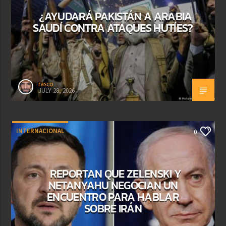
¿AYUDARÁ PAKISTÁN A ARABIA
SAUDÍ CONTRA ATAQUES HUTÍES?
rasco
JULY 28, 2026
INTERNACIONAL
0
REPORTAN QUE ZELENSKI Y
NETANYAHU NEGOCIAN UN
ENCUENTRO PARA HABLAR
SOBRE IRÁN