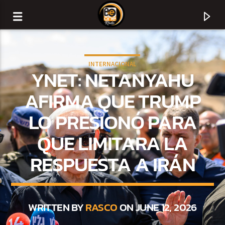
INTERNACIONAL
YNET: NETANYAHU
AFIRMA QUE TRUMP
LO PRESIONÓ PARA
QUE LIMITARA LA
RESPUESTA A IRÁN
CURRENT TRACK
TITLE
WRITTEN BY
RASCO
ON JUNE 12, 2026
ARTIST