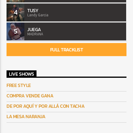
TUSY
4
Landy Garcia
JUEGA
5
MADRiiNA
FULL TRACKLIST
LIVE SHOWS
FREE STYLE
COMPRA VENDE GANA
DE POR AQUÍ Y POR ALLÁ CON TACHA
LA MESA NARANJA