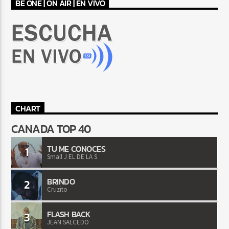
BE ONE | ON AIR | EN VIVO
CHART
CANADA TOP 40
TU ME CONOCES
1
Small J EL DE LA S
BRINDO
2
Cruzito
FLASH BACK
3
JEAN SALCEDO