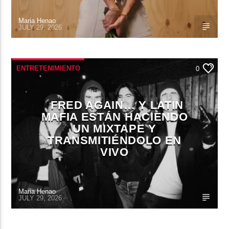
Maria Henao
JULY 29, 2026
ENTRETENIMIENTO
0
FRED AGAIN… Y LATIN
MAFIA ESTÁN HACIENDO
UN MIXTAPE Y
TRANSMITIÉNDOLO EN
VIVO
Maria Henao
JULY 29, 2026