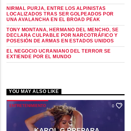
NIRMAL PURJA, ENTRE LOS ALPINISTAS
LOCALIZADOS TRAS SER GOLPEADOS POR
UNA AVALANCHA EN EL BROAD PEAK
TONY MONTANA, HERMANO DEL MENCHO, SE
DECLARA CULPABLE POR NARCOTRÁFICO Y
POSESIÓN DE ARMAS EN ESTADOS UNIDOS
EL NEGOCIO UCRANIANO DEL TERROR SE
EXTIENDE POR EL MUNDO
YOU MAY ALSO LIKE
ENTRETENIMIENTO
0
KAROL G PREPARA