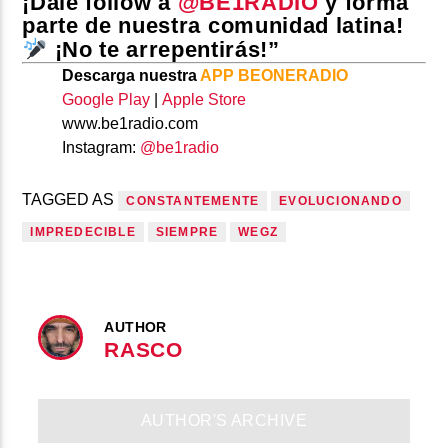
¡Dale follow a
@BE1RADIO
y forma
parte de nuestra comunidad latina!
¡No te arrepentirás!”
Descarga nuestra
APP BEONERADIO
Google Play
|
Apple Store
www.be1radio.com
Instagram:
@be1radio
TAGGED AS
CONSTANTEMENTE
EVOLUCIONANDO
IMPREDECIBLE
SIEMPRE
WEGZ
AUTHOR
RASCO
AUTHOR'S ARCHIVE