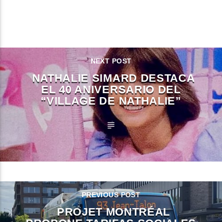
CONTINUE READING
NEXT POST
NATHALIE SIMARD DESTACA
EL 40 ANIVERSARIO DEL
“VILLAGE DE NATHALIE”
PREVIOUS POST
PROJET MONTRÉAL