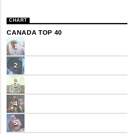
CHART
CANADA TOP 40
TU ME CONOCES
1
Small J EL DE LA S
BRINDO
2
Cruzito
FLASH BACK
3
JEAN SALCEDO
TUSY
4
Landy Garcia
JUEGA
5
MADRiiNA