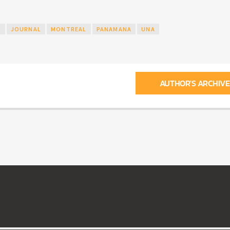
A
JOURNAL
MONTREAL
PANAMANA
UNA
AUTHOR'S ARCHIVE