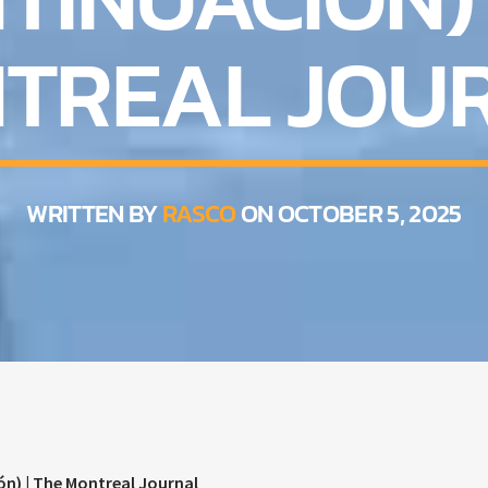
TREAL JOU
WRITTEN BY
RASCO
ON OCTOBER 5, 2025
) | The Montreal Journal