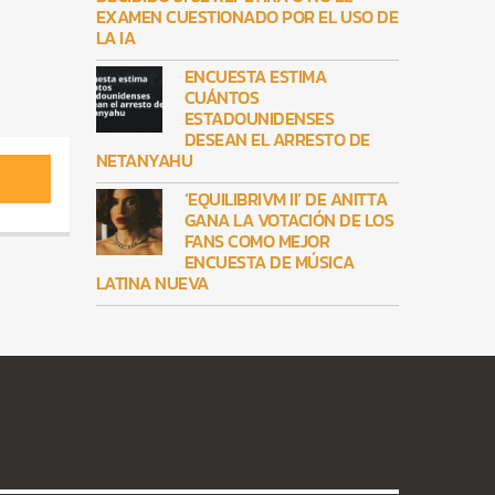
EXAMEN CUESTIONADO POR EL USO DE
LA IA
ENCUESTA ESTIMA
CUÁNTOS
ESTADOUNIDENSES
DESEAN EL ARRESTO DE
NETANYAHU
‘EQUILIBRIVM II’ DE ANITTA
GANA LA VOTACIÓN DE LOS
FANS COMO MEJOR
ENCUESTA DE MÚSICA
LATINA NUEVA