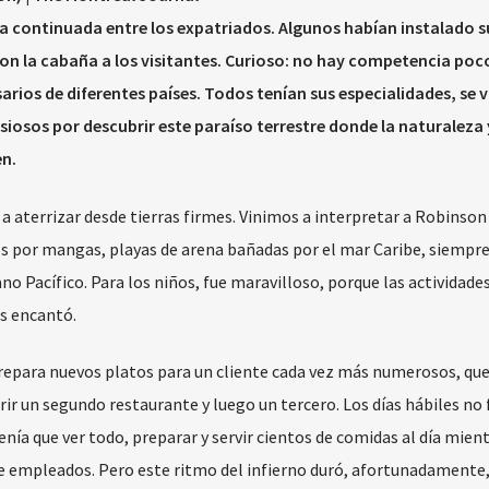
sta continuada entre los expatriados. Algunos habían instalado s
eron la cabaña a los visitantes. Curioso: no hay competencia poc
rios de diferentes países. Todos tenían sus especialidades, se v
siosos por descubrir este paraíso terrestre donde la naturaleza 
n.
 aterrizar desde tierras firmes. Vinimos a interpretar a Robinson
os por mangas, playas de arena bañadas por el mar Caribe, siempre
no Pacífico. Para los niños, fue maravilloso, porque las actividade
s encantó.
 prepara nuevos platos para un cliente cada vez más numerosos, qu
ir un segundo restaurante y luego un tercero. Los días hábiles no
enía que ver todo, preparar y servir cientos de comidas al día mien
e empleados. Pero este ritmo del infierno duró, afortunadamente, 