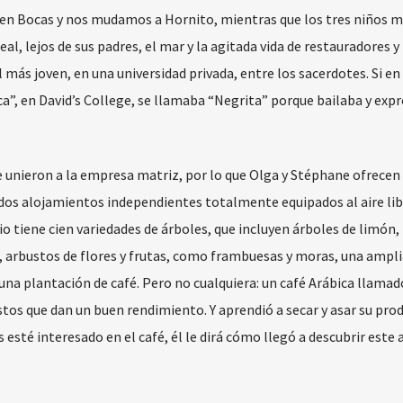
 en Bocas y nos mudamos a Hornito, mientras que los tres niños 
l, lejos de sus padres, el mar y la agitada vida de restauradores y
 más joven, en una universidad privada, entre los sacerdotes. Si en
nca”, en David’s College, se llamaba “Negrita” porque bailaba y exp
 unieron a la empresa matriz, por lo que Olga y Stéphane ofrecen
 dos alojamientos independientes totalmente equipados al aire lib
o tiene cien variedades de árboles, que incluyen árboles de limón,
 arbustos de flores y frutas, como frambuesas y moras, una ampli
 una plantación de café. Pero no cualquiera: un café Arábica llamad
os que dan un buen rendimiento. Y aprendió a secar y asar su prod
esté interesado en el café, él le dirá cómo llegó a descubrir este