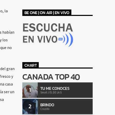
o, la
BE ONE | ON AIR | EN VIVO
os habían
y los
 que no
CHART
 del gran
CANADA TOP 40
fresco y
una casa
TU ME CONOCES
1
ía ser un
Small J EL DE LA S
esa
BRINDO
2
Cruzito