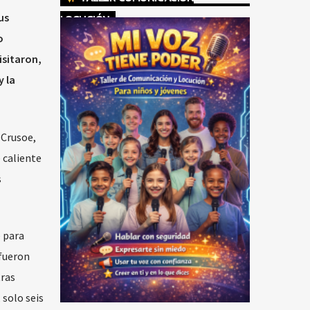
us
LOCUCIÓN
o
isitaron,
y la
 Crusoe,
 caliente
s
e para
 fueron
tras
solo seis