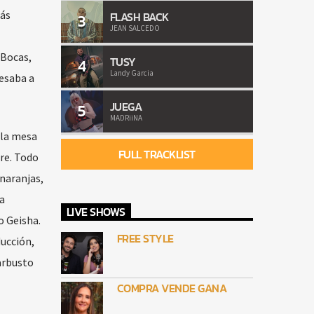
más
FLASH BACK
3
JEAN SALCEDO
 Bocas,
TUSY
4
Landy Garcia
resaba a
JUEGA
5
MADRiiNA
 la mesa
FULL TRACKLIST
re. Todo
 naranjas,
a
LIVE SHOWS
o Geisha.
FREE STYLE
ucción,
 arbusto
COMPRA VENDE GANA