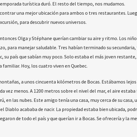
 temporada turística duró. El resto del tiempo, nos mudamos.
ontrar una mejor ubicación para ambos o tres restaurantes. Lueg
excursión, para descubrir nuevos universos.
Entonces Olga y Stéphane querían cambiar su aire y ritmo. Los niñ
azo, para manejar saludable. Tres habían terminado su secundaria, 
, su país que sabían muy poco. Solo estaba el más joven restante,
a familiar. Hoy, los cuatro viven en Quebec.
 montañas, a unos cincuenta kilómetros de Bocas. Estábamos lejos
a vez menos. A 1200 metros sobre el nivel del mar, el aire estaba 
rú, en las nubes. Este amigo tenía una casa, muy cerca de su casa, 
del Diablo acababa de nacir. La propiedad estaba bien ubicada, podr
egaron de todo el país y que querían ir a Bocas. Se ofrecería y la m