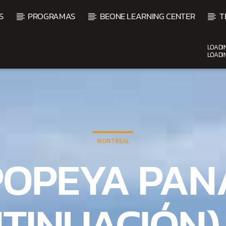
S
PROGRAMAS
BEONE LEARNING CENTER
T
LOADI
LOADI
CURRENT SHOW
SALSA MATUTINA
6:00 AM
9:00 AM
MONTREAL
POPEYA PA
TINUACIÓN) 