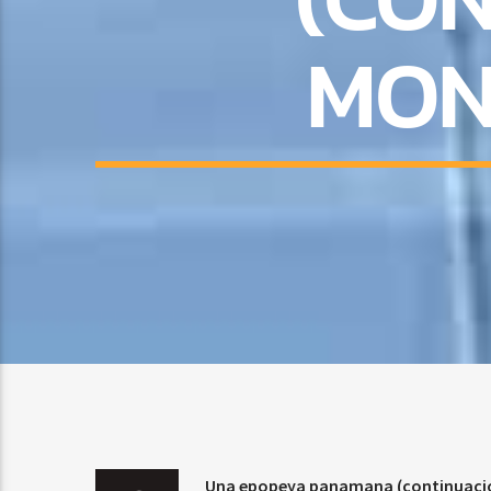
MON
Una epopeya panamana (continuación