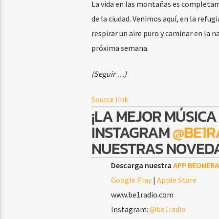
La vida en las montañas es completamen
de la ciudad. Venimos aquí, en la refug
respirar un aire puro y caminar en la n
próxima semana.
(Seguir …)
Source link
¡LA MEJOR MÚSICA
INSTAGRAM
@BE1R
NUESTRAS NOVEDA
Descarga nuestra
APP BEONERA
Google Play
|
Apple Store
www.be1radio.com
Instagram:
@be1radio