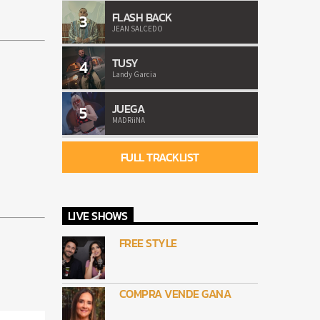
FLASH BACK
3
JEAN SALCEDO
TUSY
4
Landy Garcia
JUEGA
5
MADRiiNA
FULL TRACKLIST
LIVE SHOWS
FREE STYLE
COMPRA VENDE GANA