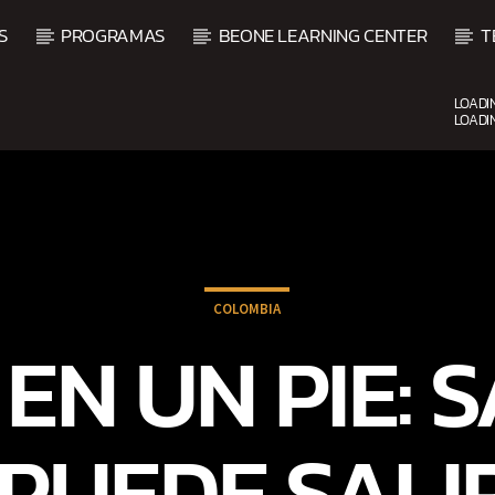
S
PROGRAMAS
BEONE LEARNING CENTER
T
LOADI
LOADI
CURRENT SHOW
FIESTA DJ MIX
9:00 PM
12:00 AM
COLOMBIA
EN UN PIE: 
E PUEDE SALI