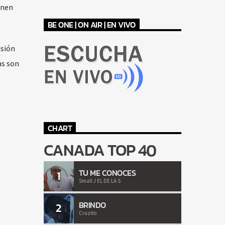
enen
BE ONE | ON AIR | EN VIVO
isión
as son
CHART
CANADA TOP 40
TU ME CONOCES
1
Small J EL DE LA S
BRINDO
2
Cruzito