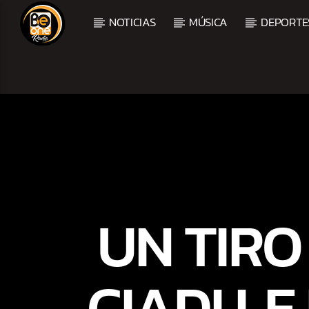
NOTICIAS
MÚSICA
DEPORTE
CURRENT TRACK
TITLE
ARTIST
UN TIRO 
CIADI L