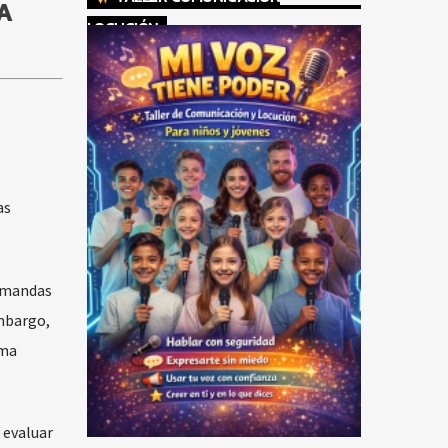
IA
LOCUCIÓN
as
demandas
embargo,
ima
 evaluar