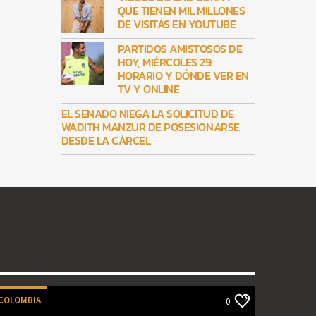
QUE TIENEN MIL MILLONES
DE VISITAS EN YOUTUBE
PARTIDOS AMISTOSOS DE
HOY, MIÉRCOLES 29:
HORARIO Y DÓNDE VER EN
TV Y ONLINE
EL SENADO NIEGA LA SOLICITUD DE
WADITH MANZUR DE POSESIONARSE
DESDE LA CÁRCEL
COLOMBIA
0