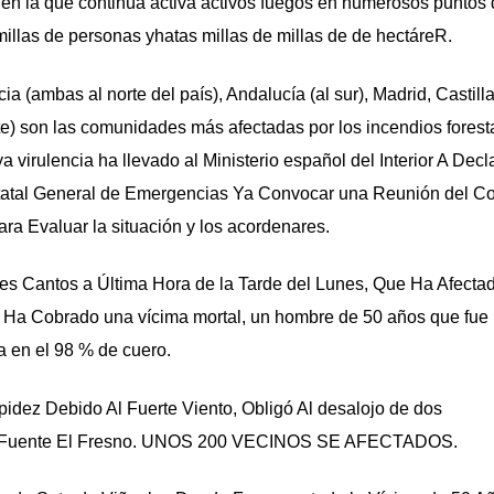
 en la que continúa activa activos fuegos en numerosos puntos 
las de personas yhatas millas de millas de de hectáreR.
a (ambas al norte del país), Andalucía (al sur), Madrid, Castill
e) son las comunidades más afectadas por los incendios forest
 virulencia ha llevado al Ministerio español del Interior A Decla
tatal General de Emergencias Ya Convocar una Reunión del C
ara Evaluar la situación y los acordenares.
res Cantos a Última Hora de la Tarde del Lunes, Que Ha Afecta
 Ha Cobrado una vícima mortal, un hombre de 50 años que fue
a en el 98 % de cuero.
ez Debido Al Fuerte Viento, Obligó Al desalojo de dos
 y Fuente El Fresno. UNOS 200 VECINOS SE AFECTADOS.