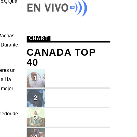
ños, Que
e
 Rachas
CHART
e Durante
CANADA TOP
40
ares un
TU ME CONOCES
1
ue Ha
Small J EL DE LA S
 mejor
BRINDO
2
Cruzito
dedor de
FLASH BACK
3
JEAN SALCEDO
TUSY
4