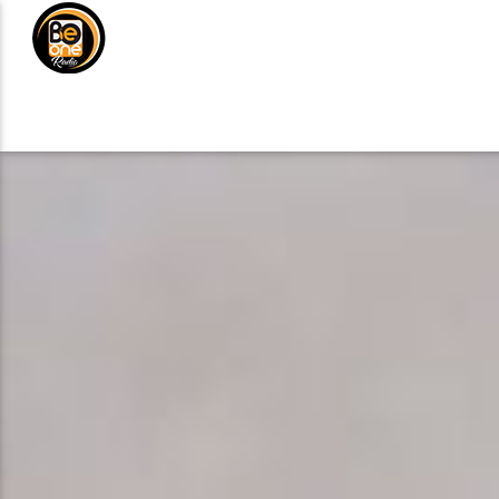
NOTICIAS
MÚSICA
DE
ANÚNCIATE
CURRENT TRACK
TITLE
ARTIST
CURRENT SHOW
VIBRAS TROPICAL
2:00 AM
4:00 AM