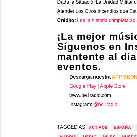
Dada la Situació, La Unidad Militar
Atender Los Otros Incendios que Es
Crédito:
Lee la historia completa aq
¡La mejor músic
Síguenos en I
mantente al dí
eventos.
Descarga nuestra
APP BEO
Google Play
|
Apple Store
www.be1radio.com
Instagram:
@be1radio
TAGGED AS
ACTIVOS
ESPAÑA