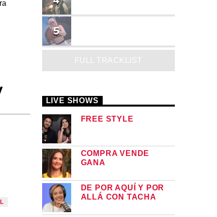
ra
Landy Garcia
JUEGA
5
MADRiiNA
FULL TRACKLIST
y
LIVE SHOWS
FREE STYLE
COMPRA VENDE
GANA
DE POR AQUÍ Y POR
ALLÁ CON TACHA
L