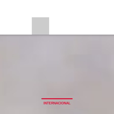
PORTES
PROGRAMAS
BEONE LEARNI
LOADING TITLE
BE
LOADING ARTIST
UPCOMING SHOW
ES
BALADAS ROMÁ
4:00 AM
6:00 AM
INTERNACIONAL