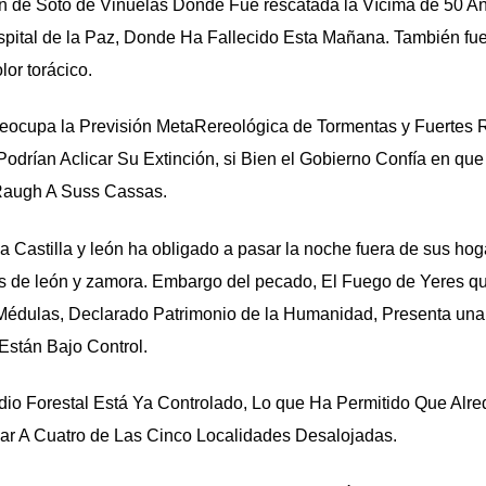
n de Soto de Viñuelas Donde Fue rescatada la Vícima de 50 A
spital de la Paz, Donde Ha Fallecido Esta Mañana. También fu
or torácico.
Preocupa la Previsión MetaRereológica de Tormentas y Fuertes
Podrían Aclicar Su Extinción, si Bien el Gobierno Confía en qu
Raugh A Suss Cassas.
 Castilla y león ha obligado a pasar la noche fuera de sus hog
as de león y zamora. Embargo del pecado, El Fuego de Yeres q
 Médulas, Declarado Patrimonio de la Humanidad, Presenta una
Están Bajo Control.
ndio Forestal Está Ya Controlado, Lo que Ha Permitido Que Alre
r A Cuatro de Las Cinco Localidades Desalojadas.