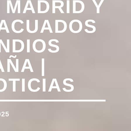
 MADRID Y
VACUADOS
ENDIOS
ÑA |
OTICIAS
025