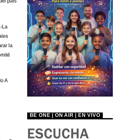
del país
a-La
ales
rar la
omité
do A
BE ONE | ON AIR | EN VIVO