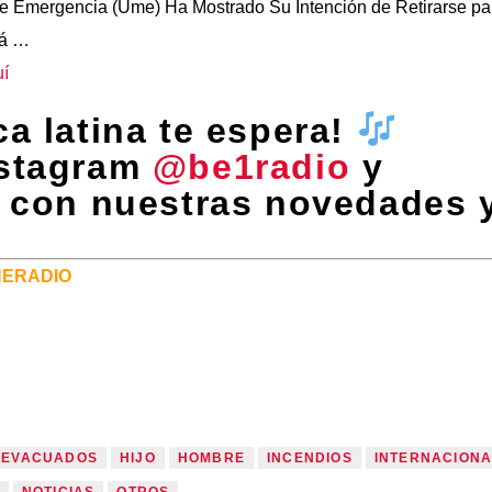
 de Emergencia (Ume) Ha Mostrado Su Intención de Retirarse pa
tá …
uí
a latina te espera!
nstagram
@be1radio
y
a con nuestras novedades 
NERADIO
EVACUADOS
HIJO
HOMBRE
INCENDIOS
INTERNACIONA