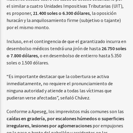
el similar a cuatro Unidades Impositivas Tributarias (UIT),
es proponer,
21.400 soles o 6.300 dólares
, la oposición
huracán y la anquilosamiento firme (subjetivo o tajante)
por el mismo monto.
Incluso, en el contingencia de que el garantizado incurra en
desembolso médicos tendrá una jirón de hasta
26.750 soles
o 7.800 dólares
, o en desembolso de entierro hasta 5.350
soles o 1.500 dólares.
“Es importante destacar que la cobertura se activa
inmediatamente, no requiere el pronunciamiento de
ninguna autoridad y atiende a todas las víctimas que
pudieran verse afectadas”, señaló Chávez.
Conforme a Apeseg, los imprevistos más comunes son las
caídas en gradería, por escalones húmedos o superficies
irregulares, lesiones por aglomeraciones
por empujones
en la paso o brote del pabellón y accidentes en las