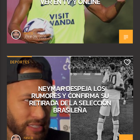
VER EN TV Y ONLINE
rasco
JULY 29, 2026
DEPORTES
0
NEYMAR DESPEJA LOS
RUMORES Y CONFIRMA SU
RETIRADA DE LA SELECCIÓN
BRASILEÑA
rasco