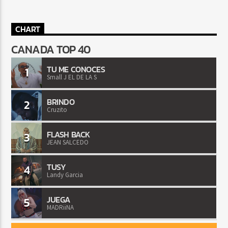
CHART
CANADA TOP 40
TU ME CONOCES
1
Small J EL DE LA S
BRINDO
2
Cruzito
FLASH BACK
3
JEAN SALCEDO
TUSY
4
Landy Garcia
JUEGA
5
MADRiiNA