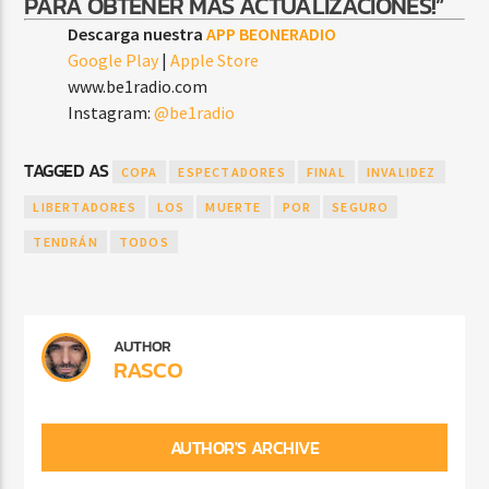
PARA OBTENER MÁS ACTUALIZACIONES!”
Descarga nuestra
APP BEONERADIO
Google Play
|
Apple Store
www.be1radio.com
Instagram:
@be1radio
TAGGED AS
COPA
ESPECTADORES
FINAL
INVALIDEZ
LIBERTADORES
LOS
MUERTE
POR
SEGURO
TENDRÁN
TODOS
AUTHOR
RASCO
AUTHOR'S ARCHIVE