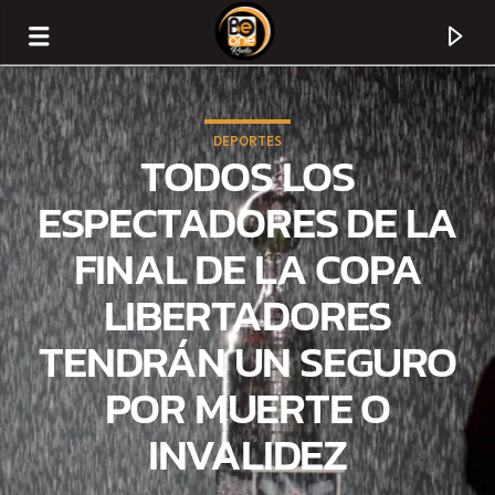
DEPORTES
TODOS LOS
ESPECTADORES DE LA
FINAL DE LA COPA
LIBERTADORES
TENDRÁN UN SEGURO
POR MUERTE O
CURRENT TRACK
INVALIDEZ
TITLE
ARTIST