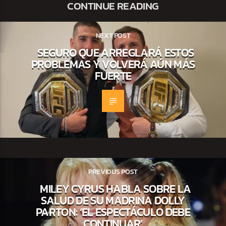
CONTINUE READING
NEXT POST
SEGURO QUE ARREGLARÁ ESTOS
PROBLEMAS Y VOLVERÁ AÚN MÁS
FUERTE
PREVIOUS POST
MILEY CYRUS HABLA SOBRE LA
SALUD DE SU MADRINA DOLLY
PARTON: ‘EL ESPECTÁCULO DEBE
CONTINUAR’