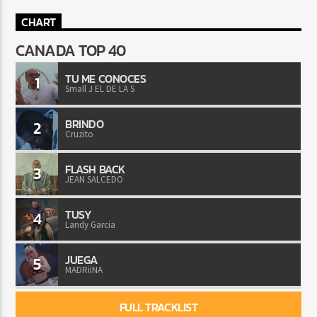
CHART
CANADA TOP 40
TU ME CONOCES
1
Small J EL DE LA S
BRINDO
2
Cruzito
FLASH BACK
3
JEAN SALCEDO
TUSY
4
Landy Garcia
JUEGA
5
MADRiiNA
FULL TRACKLIST