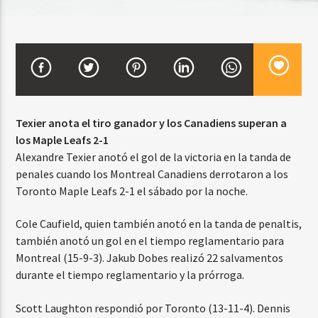
CURRENT SHOW
DJ MIX
12:00 AM
2:00 AM
Texier anota el tiro ganador y los Canadiens superan a
los Maple Leafs 2-1
Beone Radio
Alexandre Texier anotó el gol de la victoria en la tanda de
penales cuando los Montreal Canadiens derrotaron a los
Toronto Maple Leafs 2-1 el sábado por la noche.
Cole Caufield, quien también anotó en la tanda de penaltis,
también anotó un gol en el tiempo reglamentario para
Montreal (15-9-3). Jakub Dobes realizó 22 salvamentos
durante el tiempo reglamentario y la prórroga.
Scott Laughton respondió por Toronto (13-11-4). Dennis