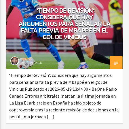
‘TIEMPO DE REVISIÓN’:
CONSIDERA QUE HAY
ARGUMENTOS PARA SEÑALAR LA
FALTA PREVIA DE MBAPPÉ EN EL
GOL DE VINICIUS
rasco
MAY 19, 2026
‘Tiempo de Revisión’: considera que hay argumentos
para señalar la falta previa de Mbappé en el gol de
Vinicius Publicado el 2026-05-19 13:44:00 • BeOne Radio
Canada Errores arbitrales marcan la última jornada en
La Liga El arbitraje en España ha sido objeto de
controversia tras la reciente revisión de decisiones en la
penúltima jornada […]