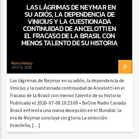
LAS LÁGRIMAS DE NEYMAR EN
SU ADIÓS, LA DEPENDENCIA DE
VINICIUS Y LA CUESTIONADA
CURRENT SHOW
CONTINUIDAD DE ANCELOTTI EN
SALSA MATUTINA
EL FRACASO DE LA BRASIL CON
MENOS TALENTO DE SU HISTORIA
6:00 AM
9:00 AM
Maria Henao
JULY 6, 2026
Beone Radio
Las lágrimas de Neymar en su adiós, la dependencia de
Vinicius y la cuestionada continuidad de Ancelotti en el
fracaso de la Brasil con menos talento de su historia
Publicado el 2026-07-06 10:23:00 • BeOne Radio Canada
Brasil enfrenta una nueva decepción en el Mundial: la
era de Neymar concluye sin gloria La selección
brasileña, […]