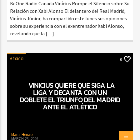
BeOne Radio Canada Vinícius Rompe el Silencio sobre Su
Relación con Xabi Alonso El delantero del Real Madrid,
Vinícius Júnior, ha compartido este lunes sus opiniones
sobre su experiencia con el exentrenador Xabi Alonso,
revelando que la […]
MÉXICO
0
VINICIUS QUIERE QUE SIGA LA
LIGA Y DECANTA CON UN
DOBLETE EL TRIUNFO DEL MADRID
ANTE EL ATLÉTICO
Maria Henao
MARCH 23, 2026