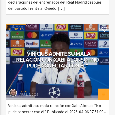
declaraciones del entrenador del Real Madrid después
del partido frente al Oviedo. […]
DEPORTES
0
VINÍCIUS ADMITE SU MALA
RELACIÓN CON XABI ALONSO: “NO
PUDE CONECTAR CON ÉL”
rasco
APRIL 6, 2026
Vinícius admite su mala relación con Xabi Alonso: “No
pude conectar con él” Publicado el 2026-04-06 07:51:00 •