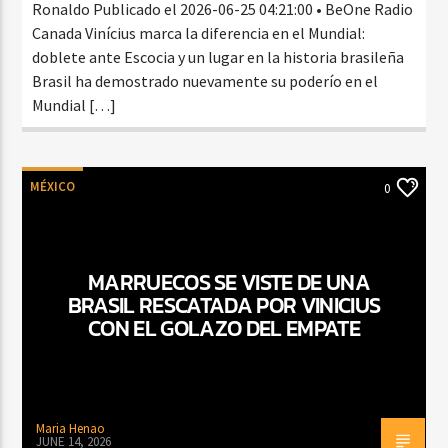
Ronaldo Publicado el 2026-06-25 04:21:00 • BeOne Radio
Canada Vinícius marca la diferencia en el Mundial:
doblete ante Escocia y un lugar en la historia brasileña
Brasil ha demostrado nuevamente su poderío en el
Mundial […]
MÉXICO
0
MARRUECOS SE VISTE DE UNA
BRASIL RESCATADA POR VINICIUS
CON EL GOLAZO DEL EMPATE
Maria Henao
JUNE 14, 2026