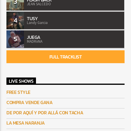
3
JEAN SALCEDO
TUSY
4
Landy Garcia
JUEGA
5
MADRiiNA
FULL TRACKLIST
LIVE SHOWS
FREE STYLE
COMPRA VENDE GANA
DE POR AQUÍ Y POR ALLÁ CON TACHA
LA MESA NARANJA