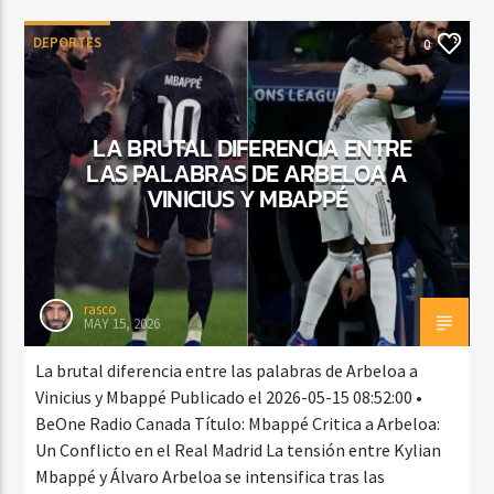
DEPORTES
0
LA BRUTAL DIFERENCIA ENTRE
LAS PALABRAS DE ARBELOA A
VINICIUS Y MBAPPÉ
rasco
MAY 15, 2026
La brutal diferencia entre las palabras de Arbeloa a
Vinicius y Mbappé Publicado el 2026-05-15 08:52:00 •
BeOne Radio Canada Título: Mbappé Critica a Arbeloa:
Un Conflicto en el Real Madrid La tensión entre Kylian
Mbappé y Álvaro Arbeloa se intensifica tras las