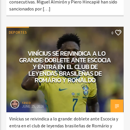
consecutivas. Miguel Almirón y Piero Hincapié han sido
sancionados por […]
DEPORTES
0
VINÍCIUS SE REIVINDICA A LO
GRANDE: DOBLETE ANTE ESCOCIA
Y ENTRA EN EL CLUB DE
LEYENDAS BRASILEÑAS DE
ROMÁRIO Y RONALDO
rasco
JUNE 25, 2026
Vinícius se reivindica a lo grande: doblete ante Escocia y
entra en el club de leyendas brasileñas de Romário y