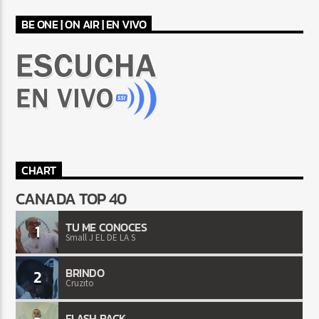
BE ONE | ON AIR | EN VIVO
CHART
CANADA TOP 40
TU ME CONOCES
1
Small J EL DE LA S
BRINDO
2
Cruzito
FLASH BACK