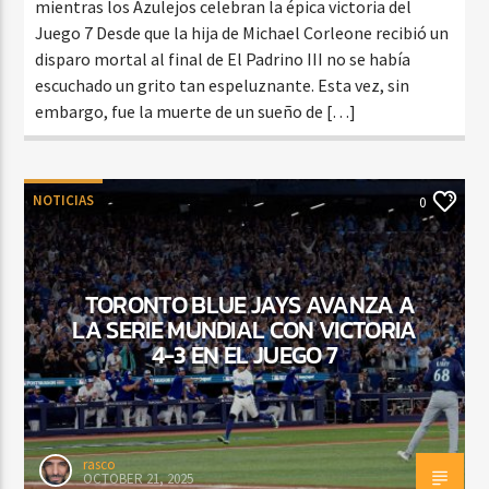
mientras los Azulejos celebran la épica victoria del
Juego 7 Desde que la hija de Michael Corleone recibió un
disparo mortal al final de El Padrino III no se había
escuchado un grito tan espeluznante. Esta vez, sin
embargo, fue la muerte de un sueño de […]
NOTICIAS
0
TORONTO BLUE JAYS AVANZA A
LA SERIE MUNDIAL CON VICTORIA
4-3 EN EL JUEGO 7
rasco
OCTOBER 21, 2025