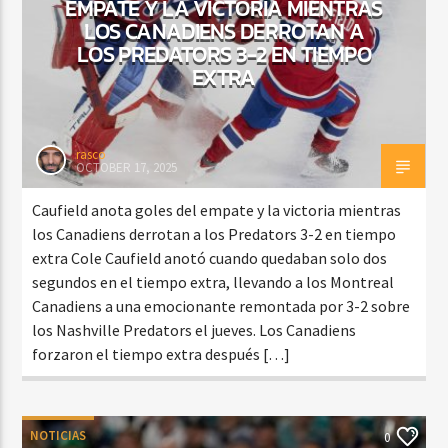
EMPATE Y LA VICTORIA MIENTRAS
LOS CANADIENS DERROTAN A
LOS PREDATORS 3-2 EN TIEMPO
EXTRA
rasco
OCTOBER 17, 2025
Caufield anota goles del empate y la victoria mientras
los Canadiens derrotan a los Predators 3-2 en tiempo
extra Cole Caufield anotó cuando quedaban solo dos
segundos en el tiempo extra, llevando a los Montreal
Canadiens a una emocionante remontada por 3-2 sobre
los Nashville Predators el jueves. Los Canadiens
forzaron el tiempo extra después […]
NOTICIAS
0