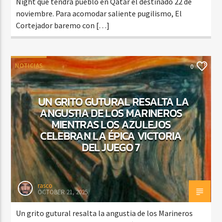
Night que tendrá pueblo en Qatar el destinado 22 de
noviembre. Para acomodar saliente pugilismo, El
Cortejador baremo con […]
NOTICIAS
0
UN GRITO GUTURAL RESALTA LA
ANGUSTIA DE LOS MARINEROS
MIENTRAS LOS AZULEJOS
CELEBRAN LA ÉPICA VICTORIA
DEL JUEGO 7
rasco
OCTOBER 21, 2025
Un grito gutural resalta la angustia de los Marineros