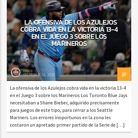
LA OFENSIVA DE LOS AZULEJOS
COBRA VIDA EN LA VICTORIA 13-4
EN EL JUEGO 3 SOBRE LOS
MARINEROS
rasco
OCTOBER 16, 2025
La ofensiva de los Azulejos cobra vida en la victoria 13-4
en el Juego 3 sobre los Marineros Los Toronto Blue Jays
necesitaban a Shane Bieber, adquirido precisamente
para juegos de este tipo, para cerrar a los Seattle
Mariners. Los errores inoportunos en la zona les
costaron un apretado primer partido de la Serie de […]