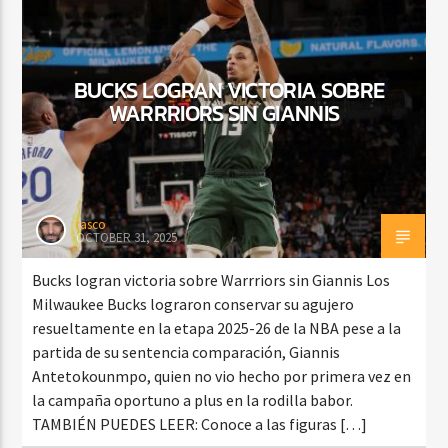
BUCKS LOGRAN VICTORIA SOBRE
CURRENT SHOW
DJ MIX
WARRRIORS SIN GIANNIS
12:00 AM
2:00 AM
Beone Radio
rasco
OCTOBER 31, 2025
Bucks logran victoria sobre Warrriors sin Giannis Los
Milwaukee Bucks lograron conservar su agujero
resueltamente en la etapa 2025-26 de la NBA pese a la
partida de su sentencia comparación, Giannis
Antetokounmpo, quien no vio hecho por primera vez en
la campaña oportuno a plus en la rodilla babor.
TAMBIÉN PUEDES LEER: Conoce a las figuras […]