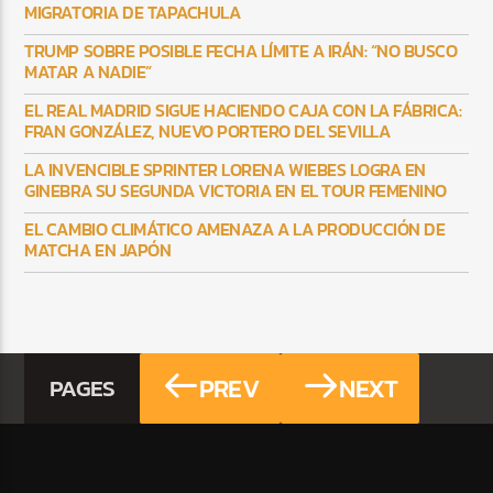
MIGRATORIA DE TAPACHULA
TRUMP SOBRE POSIBLE FECHA LÍMITE A IRÁN: “NO BUSCO
MATAR A NADIE”
EL REAL MADRID SIGUE HACIENDO CAJA CON LA FÁBRICA:
FRAN GONZÁLEZ, NUEVO PORTERO DEL SEVILLA
LA INVENCIBLE SPRINTER LORENA WIEBES LOGRA EN
GINEBRA SU SEGUNDA VICTORIA EN EL TOUR FEMENINO
EL CAMBIO CLIMÁTICO AMENAZA A LA PRODUCCIÓN DE
MATCHA EN JAPÓN
PREV
NEXT
PAGES