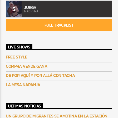
JUEGA
5
MADRiiNA
FULL TRACKLIST
LIVE SHOWS
FREE STYLE
COMPRA VENDE GANA
DE POR AQUÍ Y POR ALLÁ CON TACHA
LA MESA NARANJA
ULTIMAS NOTICIAS
UN GRUPO DE MIGRANTES SE AMOTINA EN LA ESTACIÓN