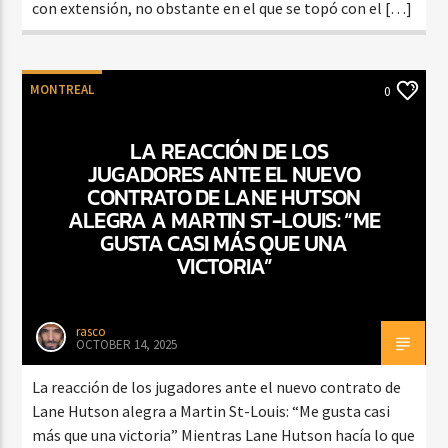
con extensión, no obstante en el que se topó con el […]
MONTREAL
0
LA REACCIÓN DE LOS
JUGADORES ANTE EL NUEVO
CONTRATO DE LANE HUTSON
ALEGRA A MARTIN ST-LOUIS: “ME
GUSTA CASI MÁS QUE UNA
VICTORIA”
rasco
OCTOBER 14, 2025
La reacción de los jugadores ante el nuevo contrato de
Lane Hutson alegra a Martin St-Louis: “Me gusta casi
más que una victoria” Mientras Lane Hutson hacía lo que