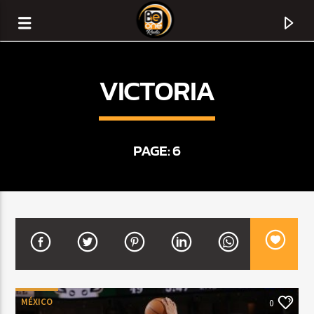
VICTORIA
PAGE: 6
CURRENT TRACK
TITLE
ARTIST
MÉXICO
0