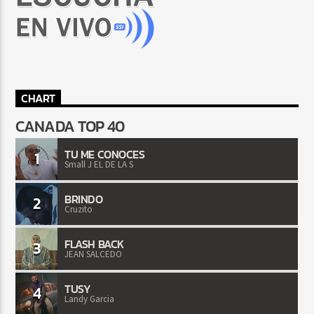
CHART
CANADA TOP 40
TU ME CONOCES
1
Small J EL DE LA S
BRINDO
2
Cruzito
FLASH BACK
3
JEAN SALCEDO
TUSY
4
Landy Garcia