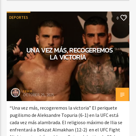
DEPORTES
0
UNA VEZ MÁS, RECOGEREMOS
LA VICTORIA
rasco
OCTOBER 29, 2025
“Una vez más, recogeremos la victoria” El periquete
pugilismo de Aleksandre Topuria (6-1) en la UFC está
cada vez más alambrada. El religioso máximo de Ilia se
enfrentará a Bekzat Almakhan (12-2) en el UFC Fight