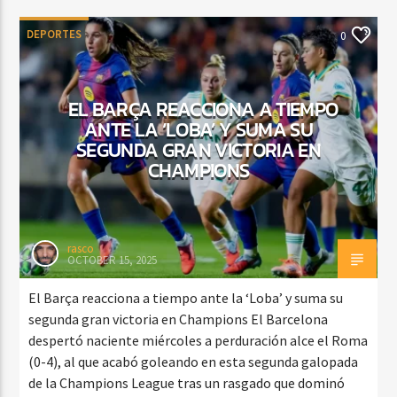
DEPORTES
0
EL BARÇA REACCIONA A TIEMPO
ANTE LA ‘LOBA’ Y SUMA SU
SEGUNDA GRAN VICTORIA EN
CHAMPIONS
rasco
OCTOBER 15, 2025
El Barça reacciona a tiempo ante la ‘Loba’ y suma su
segunda gran victoria en Champions El Barcelona
despertó naciente miércoles a perduración alce el Roma
(0-4), al que acabó goleando en esta segunda galopada
de la Champions League tras un rasgado que dominó