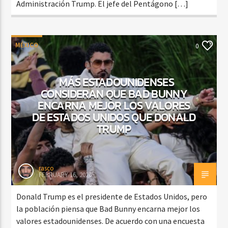
Administración Trump. El jefe del Pentágono […]
MÉXICO
0
MÁS ESTADOUNIDENSES
CONSIDERAN QUE BAD BUNNY
ENCARNA MEJOR LOS VALORES
DE ESTADOS UNIDOS QUE DONALD
TRUMP
rasco
FEBRUARY 16, 2026
Donald Trump es el presidente de Estados Unidos, pero
la población piensa que Bad Bunny encarna mejor los
valores estadounidenses. De acuerdo con una encuesta