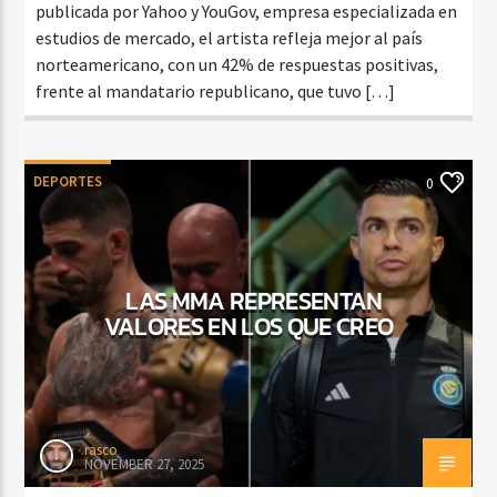
publicada por Yahoo y YouGov, empresa especializada en
estudios de mercado, el artista refleja mejor al país
norteamericano, con un 42% de respuestas positivas,
frente al mandatario republicano, que tuvo […]
DEPORTES
0
LAS MMA REPRESENTAN
VALORES EN LOS QUE CREO
rasco
NOVEMBER 27, 2025