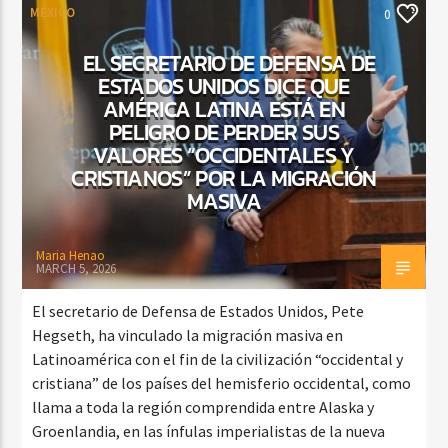
MÉXICO
0
EL SECRETARIO DE DEFENSA DE
ESTADOS UNIDOS DICE QUE
AMÉRICA LATINA ESTÁ EN
PELIGRO DE PERDER SUS
VALORES “OCCIDENTALES Y
CRISTIANOS” POR LA MIGRACIÓN
MASIVA
Maria Henao
MARCH 5, 2026
El secretario de Defensa de Estados Unidos, Pete
Hegseth, ha vinculado la migración masiva en
Latinoamérica con el fin de la civilización “occidental y
cristiana” de los países del hemisferio occidental, como
llama a toda la región comprendida entre Alaska y
Groenlandia, en las ínfulas imperialistas de la nueva