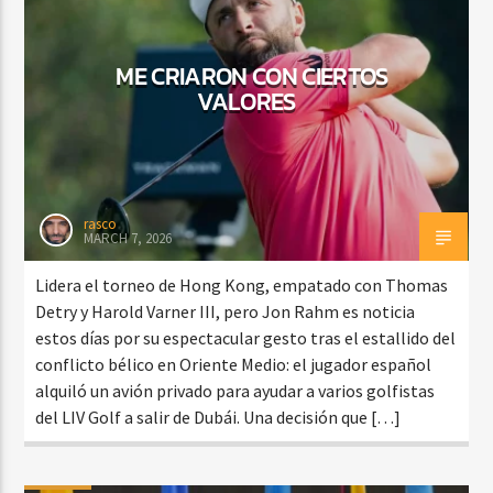
ME CRIARON CON CIERTOS
CURRENT SHOW
VALORES
SALSA MATUTINA
6:00 AM
9:00 AM
rasco
MARCH 7, 2026
Beone Radio
Lidera el torneo de Hong Kong, empatado con Thomas
Detry y Harold Varner III, pero Jon Rahm es noticia
estos días por su espectacular gesto tras el estallido del
conflicto bélico en Oriente Medio: el jugador español
alquiló un avión privado para ayudar a varios golfistas
del LIV Golf a salir de Dubái. Una decisión que […]