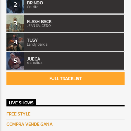
BRINDO
2
Cruzito
FLASH BACK
3
JEAN SALCEDO
TUSY
4
Landy Garcia
JUEGA
5
MADRiiNA
FULL TRACKLIST
LIVE SHOWS
FREE STYLE
COMPRA VENDE GANA