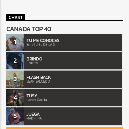
CHART
CANADA TOP 40
TU ME CONOCES
1
Small J EL DE LA S
BRINDO
2
Cruzito
FLASH BACK
3
JEAN SALCEDO
TUSY
4
Landy Garcia
JUEGA
5
MADRiiNA