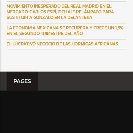
MOVIMIENTO INESPERADO DEL REAL MADRID EN EL
MERCADO: CARLOS ESPÍ, FICHAJE RELÁMPAGO PARA
SUSTITUIR A GONZALO EN LA DELANTERA
LA ECONOMÍA MEXICANA SE RECUPERA Y CRECE UN 1,5%
EN EL SEGUNDO TRIMESTRE DEL AÑO
EL LUCRATIVO NEGOCIO DE LAS HORMIGAS AFRICANAS
PAGES