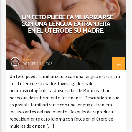
UN FETO PUEDE FAMILIARIZARSE
CON UNA LENGUA EXTRANJERA
CURRENT SHOW
EN EL ÚTERO DE SU MADRE.
FIESTA DJ MIX
9:00 PM
12:00 AM
rasco
OCTOBER 12, 2025
Beone Radio
Un feto puede familiarizarse con una lengua extranjera
en el útero de su madre. Investigadores de
neuropsicología de la Universidad de Montreal han
hecho un descubrimiento fascinante. Descubrieron que
es posible familiarizarse con una lengua extranjera
incluso antes del nacimiento. Después de reproducir
repetidamente otro idioma con fetos en el útero de
mujeres de origen […]