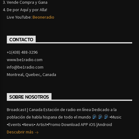
Vende Compra y Gana
De por Aquí y por Alla!
Live YouTube:
Beoneradio
CONTACTO
+1(438) 488-3296
www.be1radio.com
info@be1radio.com
Montreal, Quebec, Canada
SOBRE NOSOTROS
Broadcast | Canada Estación de radio en línea Dedicado a la
población de habla hispana de todo el mundo
▪Music
▪Events ▪News▪ Artist▪Promo Download APP iOS |Android
Descubrir más