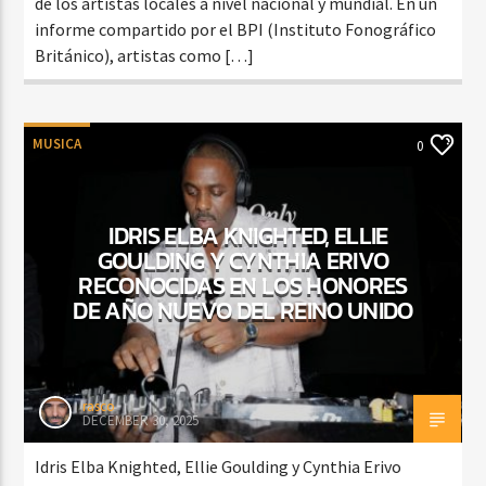
de los artistas locales a nivel nacional y mundial. En un
informe compartido por el BPI (Instituto Fonográfico
Británico), artistas como […]
MUSICA
0
IDRIS ELBA KNIGHTED, ELLIE
GOULDING Y CYNTHIA ERIVO
RECONOCIDAS EN LOS HONORES
DE AÑO NUEVO DEL REINO UNIDO
rasco
DECEMBER 30, 2025
Idris Elba Knighted, Ellie Goulding y Cynthia Erivo