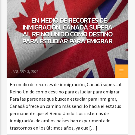
EN MEDIO DE RECORTES DE
INMIGRACIÓN, CANADÁ SUPERA
CURRENT SHOW
BACHATA Y VALLENATO
AL REINO UNIDO COMO DESTINO
PARA ESTUDIAR PARA EMIGRAR
9:00 AM
11:00 AM
JANUARY 3, 2026
Beone Radio
En medio de recortes de inmigración, Canadá supera al
Reino Unido como destino para estudiar para emigrar
Para las personas que buscan estudiar para inmigrar,
Canadá ofrece un camino más sencillo hacia el estatus
permanente que el Reino Unido. Los sistemas de
inmigración de ambos países han experimentado
trastornos en los últimos años, ya que […]