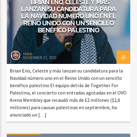
BRIAN ENO, CELESTE Y MÁS
LANZAN SU CANDIDATURA PARA
LA NAVIDAD NÚMERO UNO EN EL
REINO UNIDO CON UN SENCILLO
BENÉFICO PALESTINO
rasco
NOVEMBER 27, 2025
Brian Eno, Celeste y más lanzan su candidatura para la
Navidad número uno en el Reino Unido con un sencillo
benéfico palestino El equipo detrás de Together For
Palestina, el concierto con entradas agotadas en el OVO
Arena Wembley que recaudó más de £2 millones ($2,6
millones) para causas palestinas en septiembre, ha
anunciado un […]