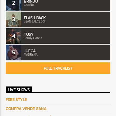
BRINDO
2
Cruzito
FLASH BACK
3
JEAN SALCEDO
TUSY
4
Landy Garcia
JUEGA
5
MADRiiNA
FULL TRACKLIST
LIVE SHOWS
FREE STYLE
COMPRA VENDE GANA