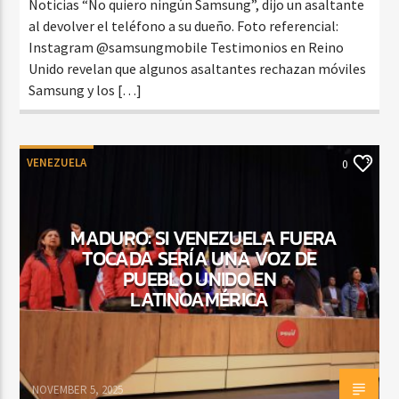
Noticias “No quiero ningún Samsung”, dijo un asaltante
al devolver el teléfono a su dueño. Foto referencial:
Instagram @samsungmobile Testimonios en Reino
Unido revelan que algunos asaltantes rechazan móviles
Samsung y los […]
VENEZUELA
0
MADURO: SI VENEZUELA FUERA
TOCADA SERÍA UNA VOZ DE
PUEBLO UNIDO EN
LATINOAMÉRICA
NOVEMBER 5, 2025