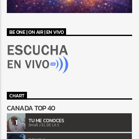
BE ONE | ON AIR | EN VIVO
CHART
CANADA TOP 40
TU ME CONOCES
1
Small J EL DE LA S