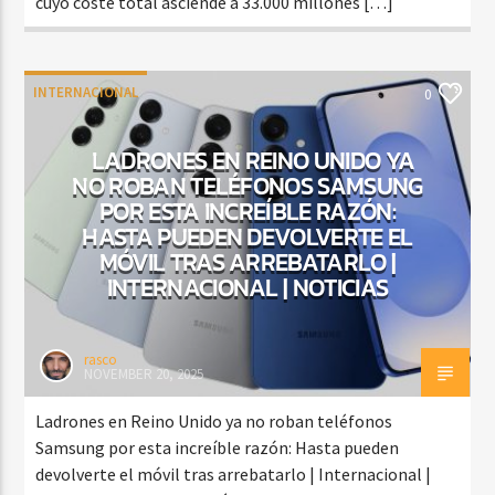
cuyo coste total asciende a 33.000 millones […]
INTERNACIONAL
0
LADRONES EN REINO UNIDO YA
NO ROBAN TELÉFONOS SAMSUNG
POR ESTA INCREÍBLE RAZÓN:
HASTA PUEDEN DEVOLVERTE EL
MÓVIL TRAS ARREBATARLO |
INTERNACIONAL | NOTICIAS
rasco
NOVEMBER 20, 2025
Ladrones en Reino Unido ya no roban teléfonos
Samsung por esta increíble razón: Hasta pueden
devolverte el móvil tras arrebatarlo | Internacional |