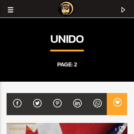
UNIDO
PAGE: 2
CURRENT TRACK
TITLE
ARTIST
INMIGRACIÓN
0