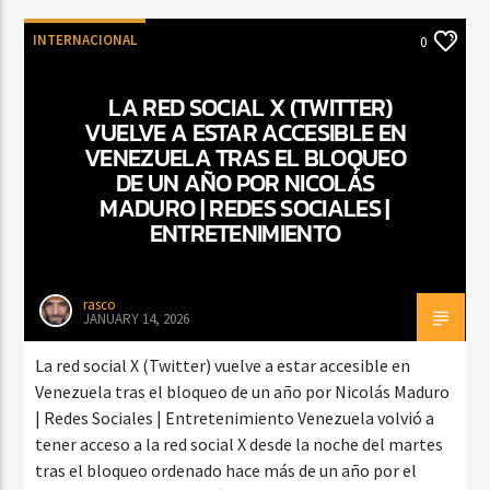
INTERNACIONAL
0
LA RED SOCIAL X (TWITTER)
VUELVE A ESTAR ACCESIBLE EN
VENEZUELA TRAS EL BLOQUEO
DE UN AÑO POR NICOLÁS
MADURO | REDES SOCIALES |
ENTRETENIMIENTO
rasco
JANUARY 14, 2026
La red social X (Twitter) vuelve a estar accesible en
Venezuela tras el bloqueo de un año por Nicolás Maduro
| Redes Sociales | Entretenimiento Venezuela volvió a
tener acceso a la red social X desde la noche del martes
tras el bloqueo ordenado hace más de un año por el