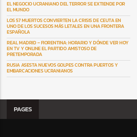
EL NEGOCIO UCRANIANO DEL TERROR SE EXTIENDE POR
EL MUNDO
LOS 57 MUERTOS CONVIERTEN LA CRISIS DE CEUTA EN
UNO DE LOS SUCESOS MÁS LETALES EN UNA FRONTERA
ESPAÑOLA
REAL MADRID – FIORENTINA: HORARIO Y DÓNDE VER HOY
EN TV Y ONLINE EL PARTIDO AMISTOSO DE
PRETEMPORADA
RUSIA ASESTA NUEVOS GOLPES CONTRA PUERTOS Y
EMBARCACIONES UCRANIANOS
PAGES