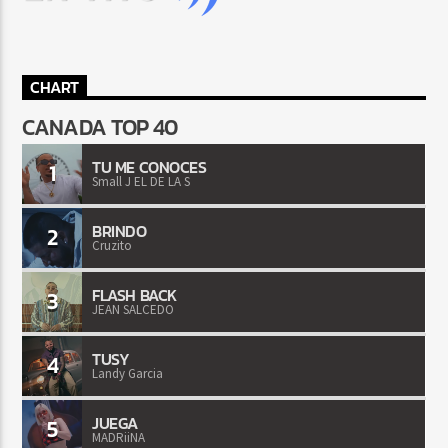
CHART
CANADA TOP 40
TU ME CONOCES
1
Small J EL DE LA S
BRINDO
2
Cruzito
FLASH BACK
3
JEAN SALCEDO
TUSY
4
Landy Garcia
JUEGA
5
MADRiiNA