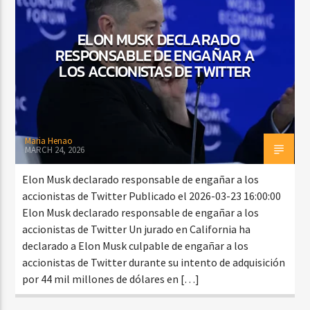
ELON MUSK DECLARADO
RESPONSABLE DE ENGAÑAR A
CURRENT SHOW
LOS ACCIONISTAS DE TWITTER
BACHATA PARA EL CAMINO
5:00 PM
7:00 PM
Maria Henao
MARCH 24, 2026
Beone Radio
Elon Musk declarado responsable de engañar a los
accionistas de Twitter Publicado el 2026-03-23 16:00:00
Elon Musk declarado responsable de engañar a los
accionistas de Twitter Un jurado en California ha
declarado a Elon Musk culpable de engañar a los
accionistas de Twitter durante su intento de adquisición
por 44 mil millones de dólares en […]