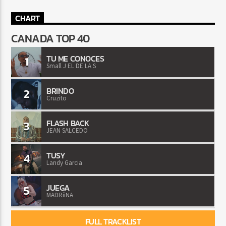
CHART
CANADA TOP 40
TU ME CONOCES
1
Small J EL DE LA S
BRINDO
2
Cruzito
FLASH BACK
3
JEAN SALCEDO
TUSY
4
Landy Garcia
JUEGA
5
MADRiiNA
FULL TRACKLIST