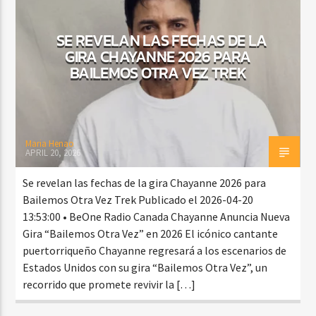
SE REVELAN LAS FECHAS DE LA
GIRA CHAYANNE 2026 PARA
CURRENT SHOW
BAILEMOS OTRA VEZ TREK
VIBRAS TROPICALES
2:00 AM
4:00 AM
Maria Henao
APRIL 20, 2026
Beone Radio
Se revelan las fechas de la gira Chayanne 2026 para
Bailemos Otra Vez Trek Publicado el 2026-04-20
13:53:00 • BeOne Radio Canada Chayanne Anuncia Nueva
Gira “Bailemos Otra Vez” en 2026 El icónico cantante
puertorriqueño Chayanne regresará a los escenarios de
Estados Unidos con su gira “Bailemos Otra Vez”, un
recorrido que promete revivir la […]