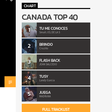
CHART
CANADA TOP 40
TU ME CONOCES
1
Small J EL DE LA S
BRINDO
2
Cruzito
FLASH BACK
3
JEAN SALCEDO
TUSY
4
Landy Garcia
JUEGA
5
MADRiiNA
FULL TRACKLIST