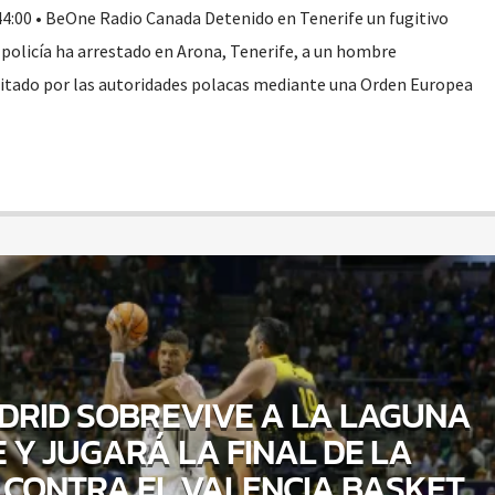
44:00 • BeOne Radio Canada Detenido en Tenerife un fugitivo
 policía ha arrestado en Arona, Tenerife, a un hombre
citado por las autoridades polacas mediante una Orden Europea
DRID SOBREVIVE A LA LAGUNA
E Y JUGARÁ LA FINAL DE LA
CONTRA EL VALENCIA BASKET