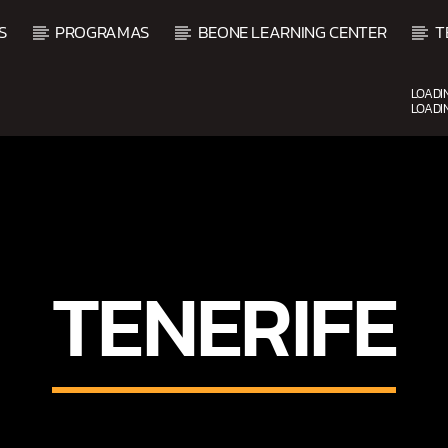
S
PROGRAMAS
BEONE LEARNING CENTER
T
LOADI
LOADI
UPCOMING SHOW
TENERIFE
EMANA
TROPICAL RELAJAD
3:00 AM
6:00 AM