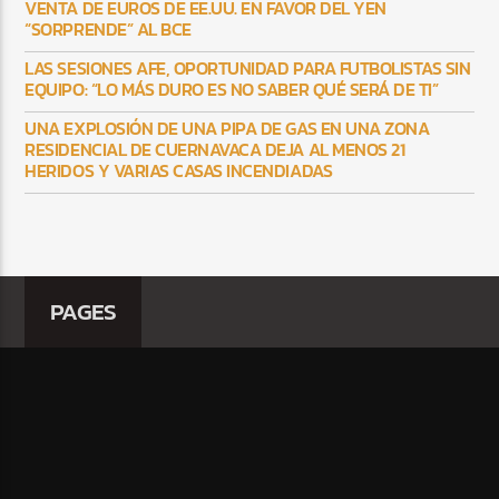
VENTA DE EUROS DE EE.UU. EN FAVOR DEL YEN
“SORPRENDE” AL BCE
LAS SESIONES AFE, OPORTUNIDAD PARA FUTBOLISTAS SIN
EQUIPO: “LO MÁS DURO ES NO SABER QUÉ SERÁ DE TI”
UNA EXPLOSIÓN DE UNA PIPA DE GAS EN UNA ZONA
RESIDENCIAL DE CUERNAVACA DEJA AL MENOS 21
HERIDOS Y VARIAS CASAS INCENDIADAS
PAGES