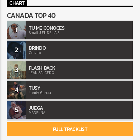
CHART
CANADA TOP 40
TU ME CONOCES
1
Small J EL DE LA S
BRINDO
2
Cruzito
FLASH BACK
3
JEAN SALCEDO
TUSY
4
Landy Garcia
JUEGA
5
MADRiiNA
FULL TRACKLIST