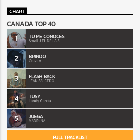
CHART
CANADA TOP 40
TU ME CONOCES
1
Small J EL DE LA S
BRINDO
2
Cruzito
FLASH BACK
3
JEAN SALCEDO
TUSY
4
Landy Garcia
JUEGA
5
MADRiiNA
FULL TRACKLIST