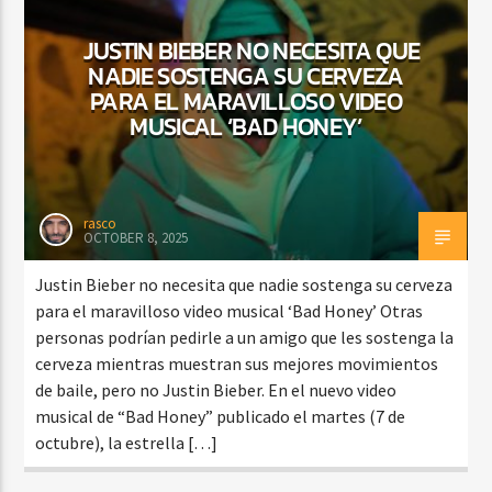
JUSTIN BIEBER NO NECESITA QUE
NADIE SOSTENGA SU CERVEZA
CURRENT SHOW
PARA EL MARAVILLOSO VIDEO
TROPICAL RELAJADO
MUSICAL ‘BAD HONEY’
3:00 AM
6:00 AM
rasco
OCTOBER 8, 2025
Beone Radio
Justin Bieber no necesita que nadie sostenga su cerveza
para el maravilloso video musical ‘Bad Honey’ Otras
personas podrían pedirle a un amigo que les sostenga la
cerveza mientras muestran sus mejores movimientos
de baile, pero no Justin Bieber. En el nuevo video
musical de “Bad Honey” publicado el martes (7 de
octubre), la estrella […]