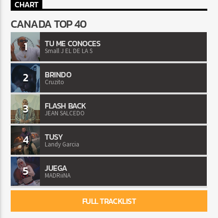
CHART
CANADA TOP 40
TU ME CONOCES
1
Small J EL DE LA S
BRINDO
2
Cruzito
FLASH BACK
3
JEAN SALCEDO
TUSY
4
Landy Garcia
JUEGA
5
MADRiiNA
FULL TRACKLIST