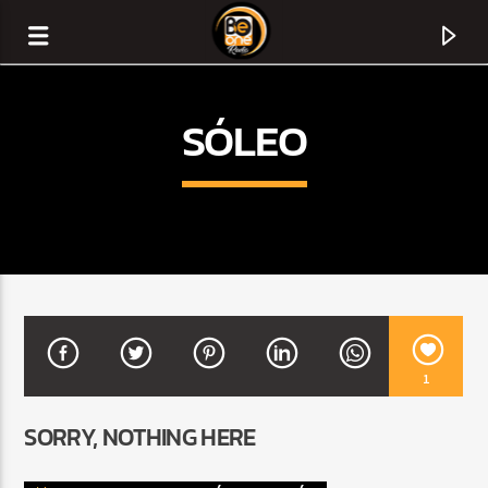
SÓLEO
1
CURRENT TRACK
SORRY, NOTHING HERE
TITLE
ARTIST