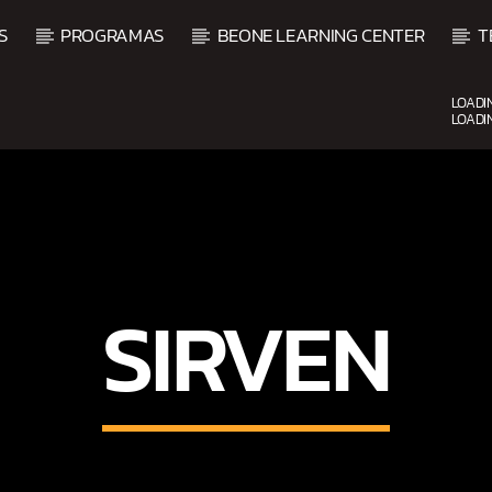
S
PROGRAMAS
BEONE LEARNING CENTER
T
LOADI
LOADI
UPCOMING SHOW
SIRVEN
AMANECER CON SALSA
6:00 AM
9:00 AM