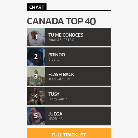
CHART
CANADA TOP 40
TU ME CONOCES
1
Small J EL DE LA S
BRINDO
2
Cruzito
FLASH BACK
3
JEAN SALCEDO
TUSY
4
Landy Garcia
JUEGA
5
MADRiiNA
FULL TRACKLIST