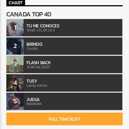
CHART
CANADA TOP 40
TU ME CONOCES
1
Small J EL DE LA S
BRINDO
2
Cruzito
FLASH BACK
3
JEAN SALCEDO
TUSY
4
Landy Garcia
JUEGA
5
MADRiiNA
FULL TRACKLIST