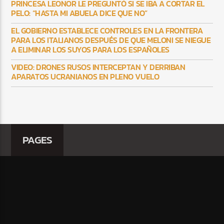
PRINCESA LEONOR LE PREGUNTÓ SI SE IBA A CORTAR EL
PELO: “HASTA MI ABUELA DICE QUE NO”
EL GOBIERNO ESTABLECE CONTROLES EN LA FRONTERA
PARA LOS ITALIANOS DESPUÉS DE QUE MELONI SE NIEGUE
A ELIMINAR LOS SUYOS PARA LOS ESPAÑOLES
VIDEO: DRONES RUSOS INTERCEPTAN Y DERRIBAN
APARATOS UCRANIANOS EN PLENO VUELO
PAGES