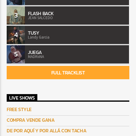
FLASH BACK
3
JEAN SALCEDO
TUSY
4
Landy Garcia
JUEGA
5
MADRiiNA
FULL TRACKLIST
LIVE SHOWS
FREE STYLE
COMPRA VENDE GANA
DE POR AQUÍ Y POR ALLÁ CON TACHA