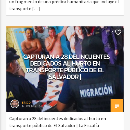
un fragmento de una prédica humanitaria que incluye el
transporte […]
EL SALVADOR
0
CAPTURAN A 28 DELINCUENTES
DEDICADOS AL HURTO EN
TRANSPORTE PÚBLICO DE EL
SALVADOR |
rasco
NOVEMBER 1, 2025
Capturan a 28 delincuentes dedicados al hurto en
transporte público de El Salvador | La Fiscalía