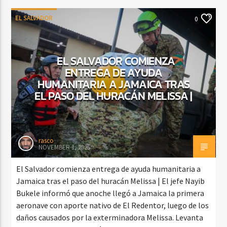
EL SALVADOR
0
EL SALVADOR COMIENZA
ENTREGA DE AYUDA
HUMANITARIA A JAMAICA TRAS
EL PASO DEL HURACÁN MELISSA |
rasco
NOVEMBER 1, 2025
El Salvador comienza entrega de ayuda humanitaria a
Jamaica tras el paso del huracán Melissa | El jefe Nayib
Bukele informó que anoche llegó a Jamaica la primera
aeronave con aporte nativo de El Redentor, luego de los
daños causados ​​por la exterminadora Melissa. Levanta