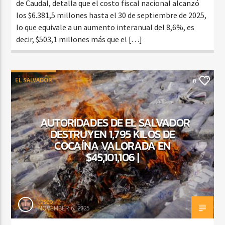
de Caudal, detalla que el costo fiscal nacional alcanzó
los $6.381,5 millones hasta el 30 de septiembre de 2025,
lo que equivale a un aumento interanual del 8,6%, es
decir, $503,1 millones más que el […]
EL SALVADOR
0
AUTORIDADES DE EL SALVADOR
DESTRUYEN 1,795 KILOS DE
COCAÍNA VALORADA EN
$45,101,106 |
rasco
NOVEMBER 6, 2025