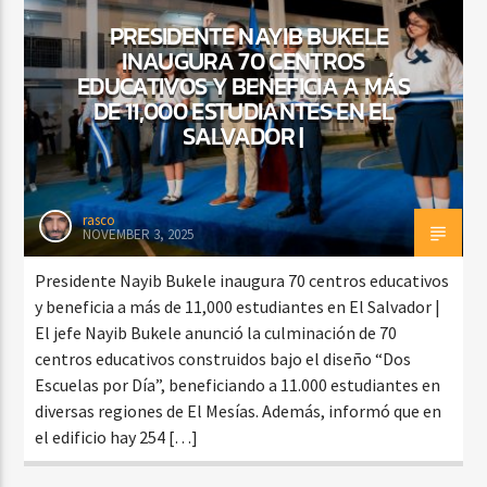
PRESIDENTE NAYIB BUKELE
INAUGURA 70 CENTROS
EDUCATIVOS Y BENEFICIA A MÁS
DE 11,000 ESTUDIANTES EN EL
SALVADOR |
rasco
NOVEMBER 3, 2025
Presidente Nayib Bukele inaugura 70 centros educativos
y beneficia a más de 11,000 estudiantes en El Salvador |
El jefe Nayib Bukele anunció la culminación de 70
centros educativos construidos bajo el diseño “Dos
Escuelas por Día”, beneficiando a 11.000 estudiantes en
diversas regiones de El Mesías. Además, informó que en
el edificio hay 254 […]