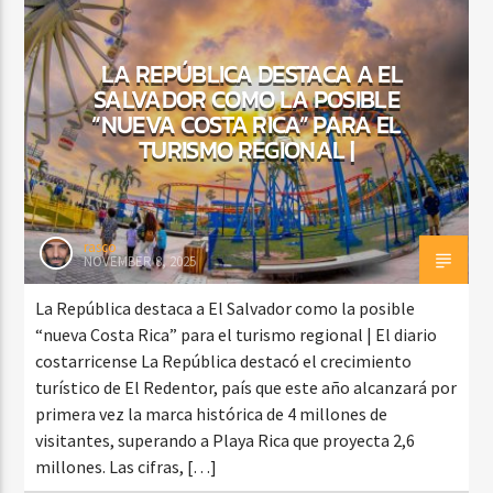
LA REPÚBLICA DESTACA A EL
SALVADOR COMO LA POSIBLE
CURRENT SHOW
VIBRAS TROPICALES
“NUEVA COSTA RICA” PARA EL
TURISMO REGIONAL |
2:00 AM
4:00 AM
rasco
NOVEMBER 8, 2025
Beone Radio
La República destaca a El Salvador como la posible
“nueva Costa Rica” para el turismo regional | El diario
costarricense La República destacó el crecimiento
turístico de El Redentor, país que este año alcanzará por
primera vez la marca histórica de 4 millones de
visitantes, superando a Playa Rica que proyecta 2,6
millones. Las cifras, […]