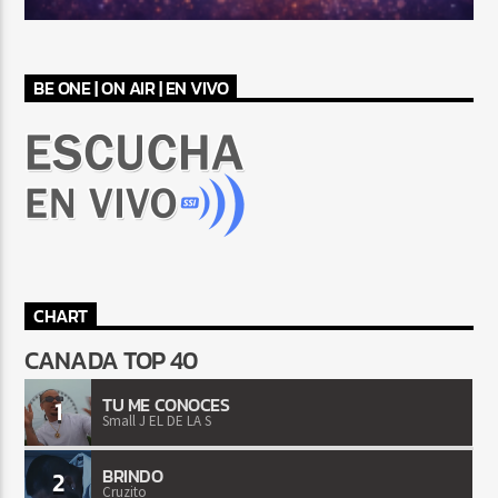
BE ONE | ON AIR | EN VIVO
CHART
CANADA TOP 40
TU ME CONOCES
1
Small J EL DE LA S
BRINDO
2
Cruzito