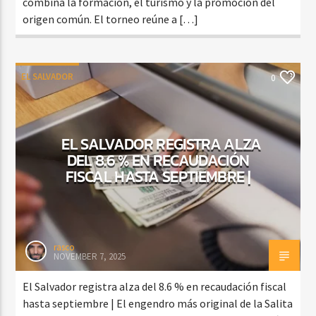
combina la formación, el turismo y la promoción del
origen común. El torneo reúne a […]
EL SALVADOR
0
EL SALVADOR REGISTRA ALZA
DEL 8.6 % EN RECAUDACIÓN
FISCAL HASTA SEPTIEMBRE |
rasco
NOVEMBER 7, 2025
El Salvador registra alza del 8.6 % en recaudación fiscal
hasta septiembre | El engendro más original de la Salita