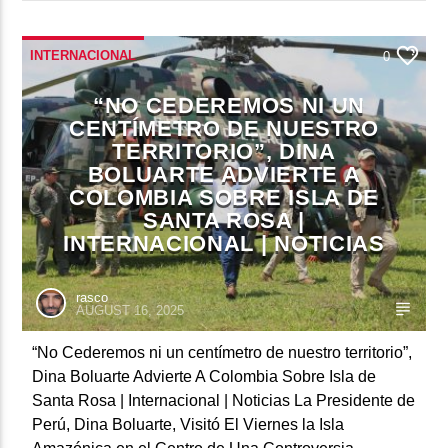
INTERNACIONAL
0
“NO CEDEREMOS NI UN
CENTÍMETRO DE NUESTRO
TERRITORIO”, DINA
BOLUARTE ADVIERTE A
COLOMBIA SOBRE ISLA DE
SANTA ROSA |
INTERNACIONAL | NOTICIAS
rasco
AUGUST 16, 2025
“No Cederemos ni un centímetro de nuestro territorio”,
Dina Boluarte Advierte A Colombia Sobre Isla de
Santa Rosa | Internacional | Noticias La Presidente de
Perú, Dina Boluarte, Visitó El Viernes la Isla