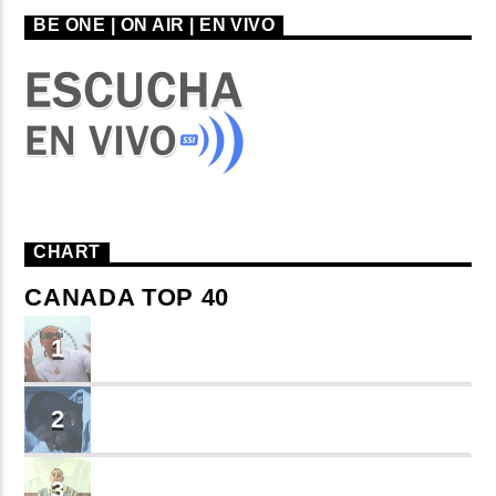
BE ONE | ON AIR | EN VIVO
CHART
CANADA TOP 40
TU ME CONOCES
1
Small J EL DE LA S
BRINDO
2
Cruzito
FLASH BACK
3