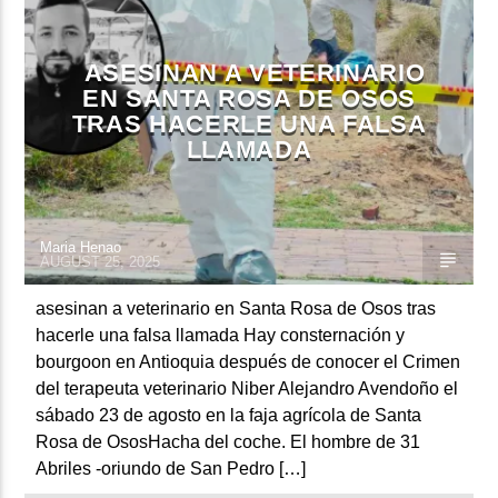
ASESINAN A VETERINARIO
CURRENT SHOW
EN SANTA ROSA DE OSOS
TRAS HACERLE UNA FALSA
URBANO EN HORARIO ESTELAR
LLAMADA
7:00 PM
9:00 PM
Maria Henao
AUGUST 25, 2025
Beone Radio
asesinan a veterinario en Santa Rosa de Osos tras
hacerle una falsa llamada Hay consternación y
bourgoon en Antioquia después de conocer el Crimen
del terapeuta veterinario Niber Alejandro Avendoño el
sábado 23 de agosto en la faja agrícola de Santa
Rosa de OsosHacha del coche. El hombre de 31
Abriles -oriundo de San Pedro […]