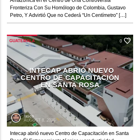
Amazónica en el Centro de Una Controversia
Fronteriza Con Su Homólogo de Colombia, Gustavo
Petro, Y Advirtió Que no Cederá “Un Centímetro” […]
GUATEMALA
0
INTECAP ABRIÓ NUEVO
CENTRO DE CAPACITACIÓN
EN SANTA ROSA
rasco
AUGUST 8, 2025
Intecap abrió nuevo Centro de Capacitación en Santa