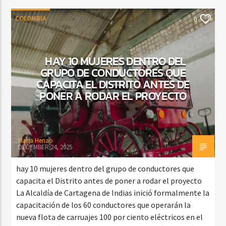
COLOMBIA
0
HAY 10 MUJERES DENTRO DEL
GRUPO DE CONDUCTORES QUE
CAPACITA EL DISTRITO ANTES DE
PONER A RODAR EL PROYECTO
Maria Henao
DECEMBER 24, 2025
hay 10 mujeres dentro del grupo de conductores que
capacita el Distrito antes de poner a rodar el proyecto
La Alcaldía de Cartagena de Indias inició formalmente la
capacitación de los 60 conductores que operarán la
nueva flota de carruajes 100 por ciento eléctricos en el