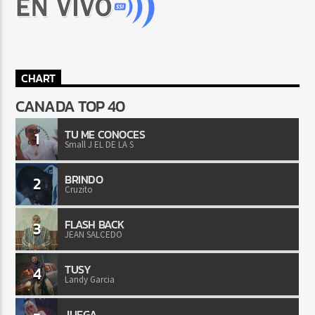
CHART
CANADA TOP 40
TU ME CONOCES
1
Small J EL DE LA S
BRINDO
2
Cruzito
FLASH BACK
3
JEAN SALCEDO
TUSY
4
Landy Garcia
JUEGA