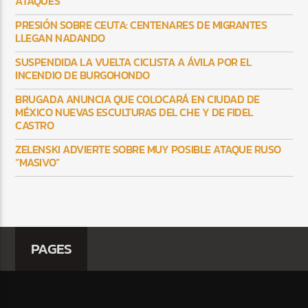
ATAQUES
PRESIÓN SOBRE CEUTA: CENTENARES DE MIGRANTES
LLEGAN NADANDO
SUSPENDIDA LA VUELTA CICLISTA A ÁVILA POR EL
INCENDIO DE BURGOHONDO
BRUGADA ANUNCIA QUE COLOCARÁ EN CIUDAD DE
MÉXICO NUEVAS ESCULTURAS DEL CHE Y DE FIDEL
CASTRO
ZELENSKI ADVIERTE SOBRE MUY POSIBLE ATAQUE RUSO
“MASIVO”
PAGES