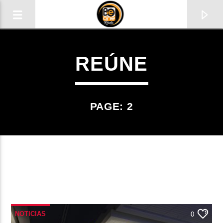
REÚNE
PAGE: 2
CURRENT TRACK
TITLE
NOTICIAS
ARTIST
0