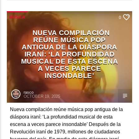
MUSICA
0
NUEVA COMPILACIÓN
REÚNE MÚSICA POP
ANTIGUA DE LA DIÁSPORA
IRANÍ: ‘LA PROFUNDIDAD
MUSICAL DE ESTA ESCENA
A VECES PARECE
INSONDABLE’
rasco
OCTOBER 19, 2025
Nueva compilación reúne música pop antigua de la
diáspora iraní: ‘La profundidad musical de esta
escena a veces parece insondable’ Después de la
Revolución iraní de 1979, millones de ciudadanos