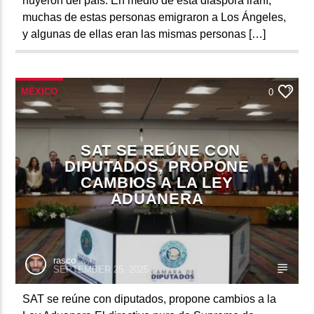
huyeron del país. En medio de esta diáspora iraní,
muchas de estas personas emigraron a Los Ángeles,
y algunas de ellas eran las mismas personas […]
MÉXICO
0
SAT SE REÚNE CON
DIPUTADOS, PROPONE
CAMBIOS A LA LEY
ADUANERA
rasco
SEPTEMBER 25, 2025
SAT se reúne con diputados, propone cambios a la