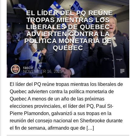
EL LÍDER DEL PQ REÚNE
TROPAS MIENTRAS LOS
CURRENT SHOW
LIBERALES DE QUEBEC
ADVIERTEN CONTRA LA
TROPICAL RELAJADO
POLÍTICA MONETARIA DE
3:00 AM
6:00 AM
QUEBEC
rasco
NOVEMBER 16, 2025
Beone Radio
El líder del PQ reúne tropas mientras los liberales de
Quebec advierten contra la política monetaria de
Quebec A menos de un año de las próximas
elecciones provinciales, el líder del PQ, Paul St-
Pierre Plamondon, galvanizó a sus tropas en la
reunión del consejo nacional en Sherbrooke durante
el fin de semana, afirmando que de […]