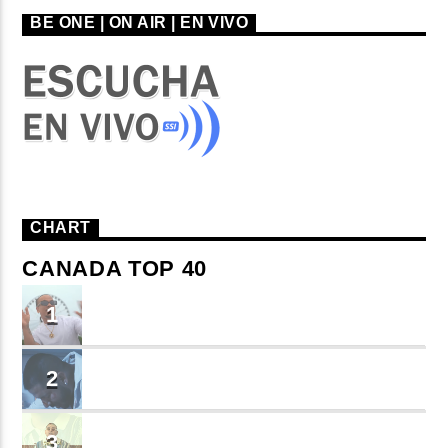
BE ONE | ON AIR | EN VIVO
CHART
CANADA TOP 40
TU ME CONOCES
1
Small J EL DE LA S
BRINDO
2
Cruzito
FLASH BACK
3