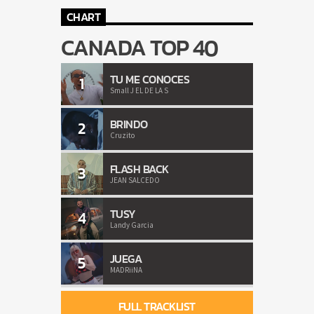
CHART
CANADA TOP 40
TU ME CONOCES
1
Small J EL DE LA S
BRINDO
2
Cruzito
FLASH BACK
3
JEAN SALCEDO
TUSY
4
Landy Garcia
JUEGA
5
MADRiiNA
FULL TRACKLIST