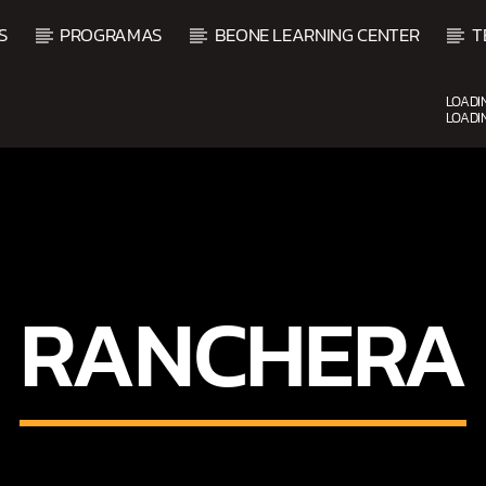
S
PROGRAMAS
BEONE LEARNING CENTER
T
LOADI
LOADI
CURRENT SHOW
BALADAS ROMÁNTICAS
4:00 AM
6:00 AM
RANCHERA