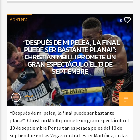
MONTREAL
0
“DESPUÉS DE MI PELEA, LA FINAL
PUEDE SER BASTANTE PLANA!”:
CHRISTIAN MBILLI PROMETE UN
GRAN ESPECTÁCULO EL 13 DE
SEPTIEMBRE
rasco
AUGUST 18, 2025
“Después de mi pelea, la final puede ser bastante
plana!”: Christian Mbilli promete un gran espectáculo el
13 de septiembre Por su tan esperada pelea del 13 de
septiembre en Las Vegas contra Lester Martínez, en las