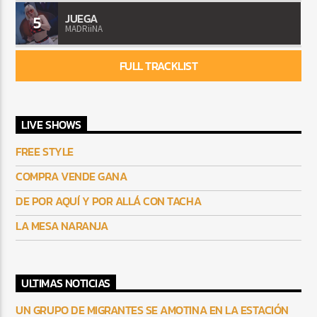
JUEGA
5
MADRiiNA
FULL TRACKLIST
LIVE SHOWS
FREE STYLE
COMPRA VENDE GANA
DE POR AQUÍ Y POR ALLÁ CON TACHA
LA MESA NARANJA
ULTIMAS NOTICIAS
UN GRUPO DE MIGRANTES SE AMOTINA EN LA ESTACIÓN