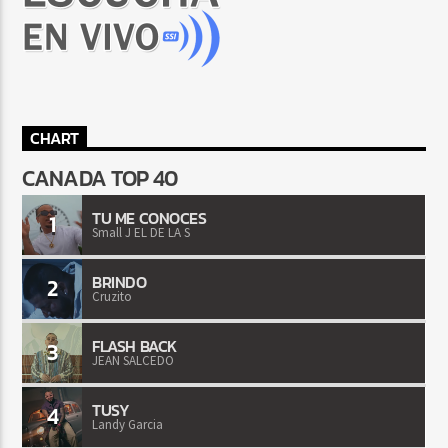
CHART
CANADA TOP 40
TU ME CONOCES
1
Small J EL DE LA S
BRINDO
2
Cruzito
FLASH BACK
3
JEAN SALCEDO
TUSY
4
Landy Garcia