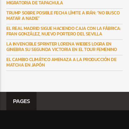
MIGRATORIA DE TAPACHULA
TRUMP SOBRE POSIBLE FECHA LÍMITE A IRÁN: “NO BUSCO
MATAR A NADIE”
EL REAL MADRID SIGUE HACIENDO CAJA CON LA FÁBRICA:
FRAN GONZÁLEZ, NUEVO PORTERO DEL SEVILLA
LA INVENCIBLE SPRINTER LORENA WIEBES LOGRA EN
GINEBRA SU SEGUNDA VICTORIA EN EL TOUR FEMENINO
EL CAMBIO CLIMÁTICO AMENAZA A LA PRODUCCIÓN DE
MATCHA EN JAPÓN
PAGES