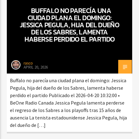
BUFFALO NO PARECÍA UNA
CIUDAD PLANA EL DOMINGO:
JESSICA PEGULA, HIJA DEL DUEÑO
CURRENT SHOW
DE LOS SABRES, LAMENTA
VIBRAS TROPICALES
HABERSE PERDIDO EL PARTIDO
2:00 AM
4:00 AM
rasco
APRIL 20, 2026
Beone Radio
Buffalo no parecía una ciudad plana el domingo: Jessica
Pegula, hija del dueño de los Sabres, lamenta haberse
perdido el partido Publicado el 2026-04-20 10:32:00 •
BeOne Radio Canada Jessica Pegula lamenta perderse
el regreso de los Sabres a los playoffs tras 15 años de
ausencia La tenista estadounidense Jessica Pegula, hija
del dueño de […]