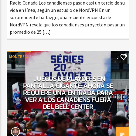
Radio Canada Los canadienses pasan casi un tercio de su
vida en línea, según un estudio de NordVPN En un
sorprendente hallazgo, una reciente encuesta de
NordVPN revela que los canadienses proyectan pasar un
promedio de 25 […]
MONTREAL
0
JUEGOS DE PLAYOFFS EN
PANTALLA GIGANTE: AHORA SE
REQUIERE UNA ENTRADA PARA
VER A LOS CANADIENS FUERA
DEL BELL CENTER
rasco
APRIL 15, 2026