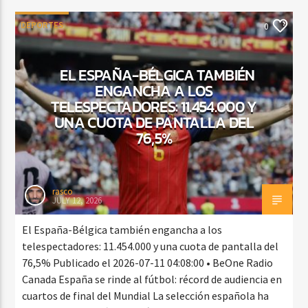
DEPORTES
0
EL ESPAÑA-BÉLGICA TAMBIÉN
ENGANCHA A LOS
TELESPECTADORES: 11.454.000 Y
UNA CUOTA DE PANTALLA DEL
76,5%
rasco
JULY 12, 2026
El España-Bélgica también engancha a los
telespectadores: 11.454.000 y una cuota de pantalla del
76,5% Publicado el 2026-07-11 04:08:00 • BeOne Radio
Canada España se rinde al fútbol: récord de audiencia en
cuartos de final del Mundial La selección española ha