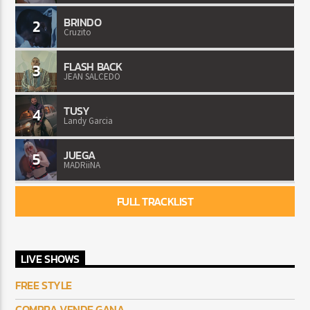
BRINDO
2
Cruzito
FLASH BACK
3
JEAN SALCEDO
TUSY
4
Landy Garcia
JUEGA
5
MADRiiNA
FULL TRACKLIST
LIVE SHOWS
FREE STYLE
COMPRA VENDE GANA