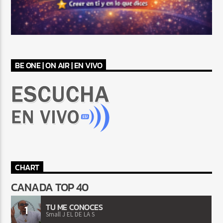
BE ONE | ON AIR | EN VIVO
CHART
CANADA TOP 40
TU ME CONOCES
1
Small J EL DE LA S