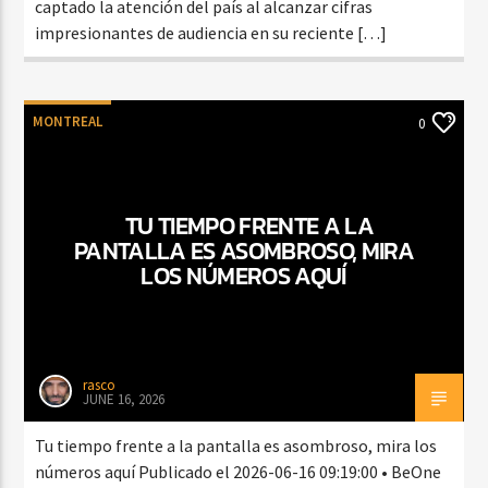
captado la atención del país al alcanzar cifras
impresionantes de audiencia en su reciente […]
MONTREAL
0
TU TIEMPO FRENTE A LA
PANTALLA ES ASOMBROSO, MIRA
LOS NÚMEROS AQUÍ
rasco
JUNE 16, 2026
Tu tiempo frente a la pantalla es asombroso, mira los
números aquí Publicado el 2026-06-16 09:19:00 • BeOne