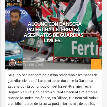
DEPORTES
0
ALGUNO CON BANDERA
PALESTINA CELEBRABA
ASESINATOS DE GUARDIAS
CIVILES…
rasco
SEPTEMBER 4, 2025
“Alguno con bandera palestina celebraba asesinatos de
guardias civiles…” Las protestas durante la Garbeo a
España por la contribución del Israel-Premier Tech
llegaron a su álgido patrón durante naciente miércoles,
cuando la undécima época, en Bilbao, fue neutralizada a
tres kilómetros de la curva posteriormente de que los