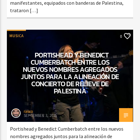
manifestantes, equipados con banderas de Palestina,
trataron […]
MUSICA
0
PORTISHEAD Y BENEDICT
CUMBERBATCH ENTRE LOS
NUEVOS NOMBRES AGREGADOS
JUNTOS PARA LA ALINEACIÓN DE
CONCIERTO DE RELIEVE DE
PALESTINA
rasco
SEPTEMBER 3, 2025
Portishead y Benedict Cumberbatch entre los nuevos
nombres agregados juntos para la alineación de