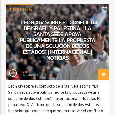
INTERNACIONAL
0
LEÓN XIV SOBRE EL CONFLICTO
DE ISRAEL Y PALESTINA: “LA
SANTA SEDE APOYA
PÚBLICAMENTE LA PROPUESTA
DE UNA SOLUCIÓN DE DOS
ESTADOS” | INTERNACIONAL |
NOTICIAS
rasco
NOVEMBER 30, 2025
León XIV sobre el conflicto de Israel y Palestina: “La
Santa Sede apoya públicamente la propuesta de una
solución de dos Estados” | Internacional | Noticias El
papa León XIV afirmó que la solución de dos Estados es
la opción que considera que podrá resolver el conflicto