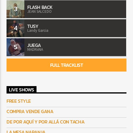
FLASH BACK
3
JEAN SALCEDO
TUSY
4
Landy Garcia
JUEGA
5
MADRiiNA
FULL TRACKLIST
LIVE SHOWS
FREE STYLE
COMPRA VENDE GANA
DE POR AQUÍ Y POR ALLÁ CON TACHA
LA MESA NARANJA