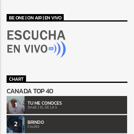
BE ONE | ON AIR | EN VIVO
CHART
CANADA TOP 40
TU ME CONOCES
1
Small J EL DE LA S
BRINDO
2
Cruzito