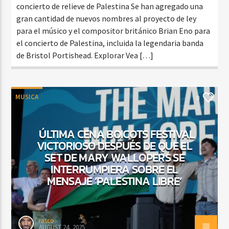
concierto de relieve de Palestina Se han agregado una
gran cantidad de nuevos nombres al proyecto de ley
para el músico y el compositor británico Brian Eno para
el concierto de Palestina, incluida la legendaria banda
de Bristol Portishead. Explorar Vea […]
MUSICA
0
ÚLTIMA CENA BOICOTS FESTIVAL
VICTORIOSO DESPUÉS DE QUE EL
SET DE MARY WALLOPERS SE
INTERRUMPIERA SOBRE EL
MENSAJE ‘PALESTINA LIBRE’
rasco
AUGUST 24, 2025