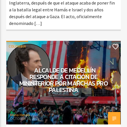
Inglaterra, después de que el ataque acaba de poner fin
a la batalla legal entre Hamás e Israel y dos años
después del ataque a Gaza. El acto, oficialmente
denominado […]
COLOMBIA
0
ALCALDE DE MEDELLÍN
RESPONDE A CITACIÓN DE
MININTERIOR POR MARCHAS PRO
PALESTINA
Maria Henao
OCTOBER 10, 2025