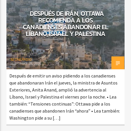
DESPUÉS DE IRÁN, OTTAWA
RECOMIENDA A LOS
CURRENT SHOW
CANADIENSES ABANDONAR EL
BACHATA PARA EL CAMINO
LÍBANO, ISRAEL Y PALESTINA
5:00 PM
7:00 PM
BEONERADIO
FEBRUARY 28, 2026
Beone Radio
Después de emitir un aviso pidiendo a los canadienses
que abandonaran Irán el jueves, la ministra de Asuntos
Exteriores, Anita Anand, amplió la advertencia al
Líbano, Israel y Palestina el viernes por la noche. • Lea
también: “Tensiones continuas”: Ottawa pide a los
canadienses que abandonen Irán “ahora” • Lea también:
Washington pide a su […]