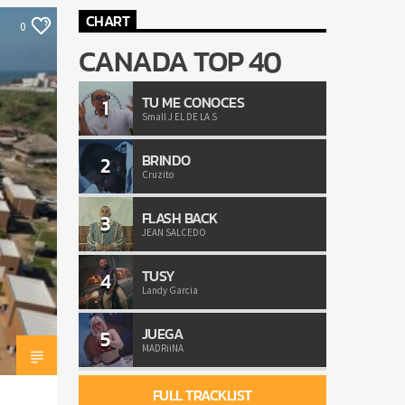
CHART
0
CANADA TOP 40
TU ME CONOCES
1
Small J EL DE LA S
BRINDO
2
Cruzito
FLASH BACK
3
JEAN SALCEDO
TUSY
4
Landy Garcia
JUEGA
5
MADRiiNA
FULL TRACKLIST