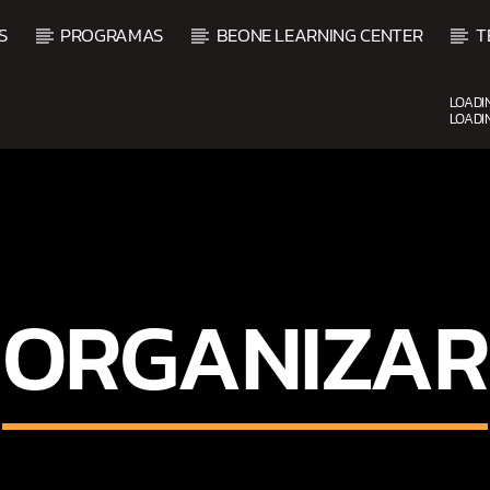
S
PROGRAMAS
BEONE LEARNING CENTER
T
LOADI
LOADI
CURRENT SHOW
UPCOMING SHOW
DJ MIX
VI
12:00 AM
2:00 AM
2:00 
ORGANIZAR