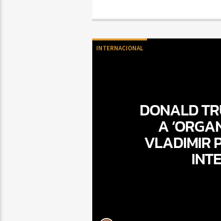
INTERNACIONAL
DONALD TR
A ‘ORGA
VLADIMIR P
INT