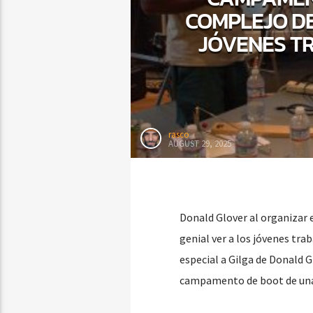
COMPLEJO DE
JÓVENES T
rasco
AUGUST 29, 2025
Donald Glover al organizar 
genial ver a los jóvenes tr
especial a Gilga de Donald G
campamento de boot de una