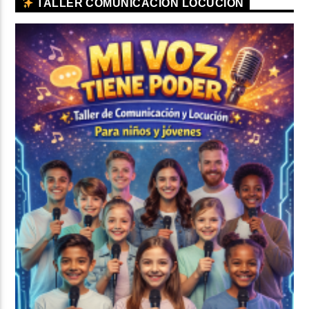
TALLER COMUNICACIÓN LOCUCIÓN
CURRENT SHOW
TROPICAL RELAJADO
3:00 AM
6:00 AM
Beone Radio