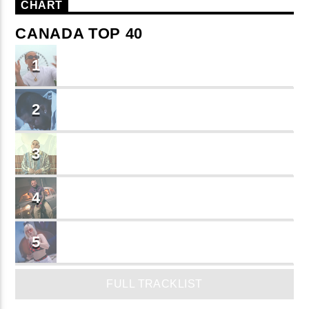
CHART
CANADA TOP 40
TU ME CONOCES
1
Small J EL DE LA S
BRINDO
2
Cruzito
FLASH BACK
3
JEAN SALCEDO
TUSY
4
Landy Garcia
JUEGA
5
MADRiiNA
FULL TRACKLIST