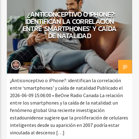
¿ANTICONCEPTIVO O IPHONE?:
IDENTIFICAN LA CORRELACIÓN
CURRENT SHOW
ENTRE ‘SMARTPHONES’ Y CAÍDA
BALADAS Y VALLENATO
DE NATALIDAD
3:00 PM
5:00 PM
rasco
JUNE 9, 2026
Beone Radio
¿Anticonceptivo o iPhone?: identifican la correlación
entre ‘smartphones’ y caída de natalidad Publicado el
2026-06-09 15:06:00 • BeOne Radio Canada La relación
entre los smartphones y la caída de la natalidad: un
fenómeno global Una reciente investigación
estadounidense sugiere que la proliferación de celulares
inteligentes desde su aparición en 2007 podría estar
vinculada al descenso […]