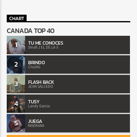
CHART
CANADA TOP 40
TU ME CONOCES
1
Small J EL DE LA S
BRINDO
2
Cruzito
FLASH BACK
3
JEAN SALCEDO
TUSY
4
Landy Garcia
JUEGA
5
MADRiiNA