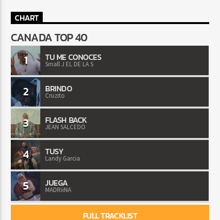
CHART
CANADA TOP 40
TU ME CONOCES
1
Small J EL DE LA S
BRINDO
2
Cruzito
FLASH BACK
3
JEAN SALCEDO
TUSY
4
Landy Garcia
JUEGA
5
MADRiiNA
FULL TRACKLIST