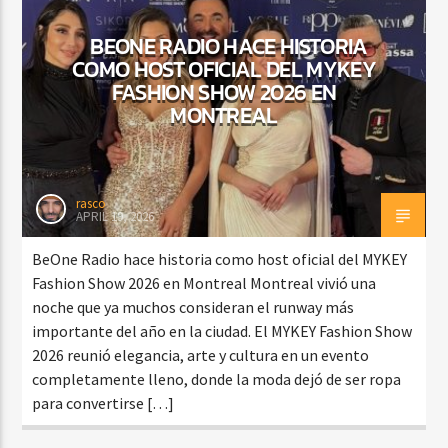
BEONE RADIO HACE HISTORIA
COMO HOST OFICIAL DEL MYKEY
CURRENT SHOW
FASHION SHOW 2026 EN
BACHATA Y VALLENATO
MONTREAL
9:00 AM
11:00 AM
rasco
APRIL 19, 2026
Beone Radio
BeOne Radio hace historia como host oficial del MYKEY
Fashion Show 2026 en Montreal Montreal vivió una
noche que ya muchos consideran el runway más
importante del año en la ciudad. El MYKEY Fashion Show
2026 reunió elegancia, arte y cultura en un evento
completamente lleno, donde la moda dejó de ser ropa
para convertirse […]