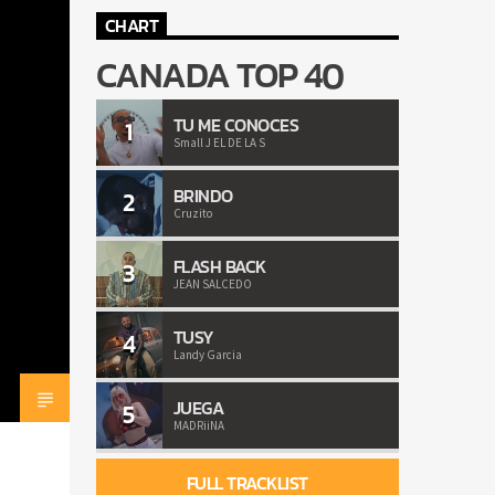
CHART
CANADA TOP 40
TU ME CONOCES
1
Small J EL DE LA S
BRINDO
2
Cruzito
FLASH BACK
3
JEAN SALCEDO
TUSY
4
Landy Garcia
JUEGA
5
MADRiiNA
FULL TRACKLIST