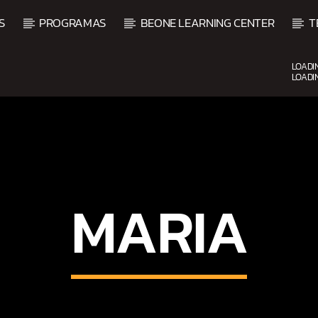
S
PROGRAMAS
BEONE LEARNING CENTER
T
LOADI
LOADI
CURRENT SHOW
UP
BEATS URBANOS
11:00 AM
1:00 PM
MARIA