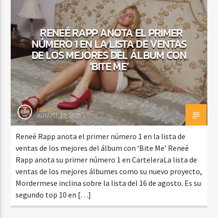
RENEÉ RAPP ANOTA EL PRIMER
NÚMERO 1 EN LA LISTA DE VENTAS
CURRENT SHOW
BALADAS Y VALLENATO
DE LOS MEJORES DEL ÁLBUM CON
‘BITE ME’
2:00 PM
5:00 PM
rasco
AUGUST 12, 2025
Beone Radio
Reneé Rapp anota el primer número 1 en la lista de
ventas de los mejores del álbum con ‘Bite Me’ Reneé
Rapp anota su primer número 1 en CarteleraLa lista de
ventas de los mejores álbumes como su nuevo proyecto,
Mordermese inclina sobre la lista del 16 de agosto. Es su
segundo top 10 en […]