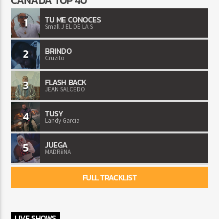
TU ME CONOCES
1
Small J EL DE LA S
BRINDO
2
Cruzito
FLASH BACK
3
JEAN SALCEDO
TUSY
4
Landy Garcia
JUEGA
5
MADRiiNA
FULL TRACKLIST
LIVE SHOWS