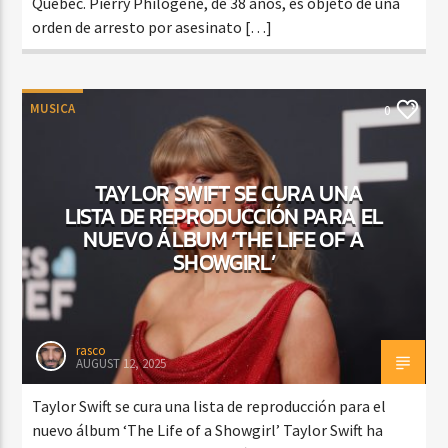
Quebec. Pierry Philogène, de 38 años, es objeto de una
orden de arresto por asesinato […]
MUSICA
0
TAYLOR SWIFT SE CURA UNA
LISTA DE REPRODUCCIÓN PARA EL
NUEVO ÁLBUM ‘THE LIFE OF A
SHOWGIRL’
rasco
AUGUST 12, 2025
Taylor Swift se cura una lista de reproducción para el
nuevo álbum ‘The Life of a Showgirl’ Taylor Swift ha